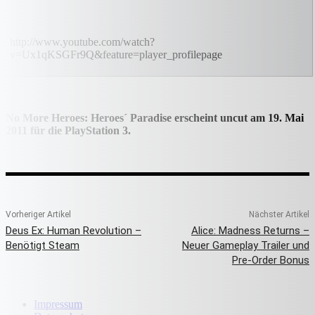
http://www.youtube.com/watch?
v=Ux1qKSGFr9Q&feature=player_profilepage
No More Heroes: Heroes´ Paradise erscheint uncut am 19. Mai
2011 für die PlayStation 3.
Vorheriger Artikel
Nächster Artikel
Deus Ex: Human Revolution –
Alice: Madness Returns –
Benötigt Steam
Neuer Gameplay Trailer und
Pre-Order Bonus
Impressum