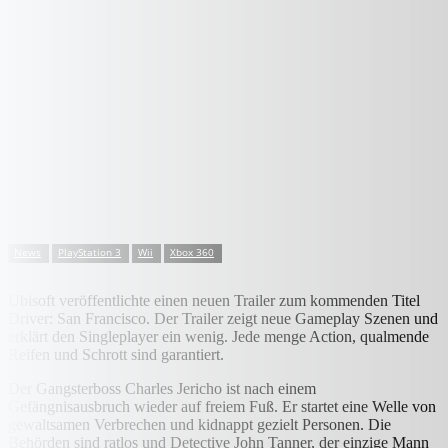
News
PlayStation 3
Wii
Xbox 360
Ubisoft veröffentlichte einen neuen Trailer zum kommenden Titel
Driver: San Francisco. Der Trailer zeigt neue Gameplay Szenen und
erklärt den Singleplayer ein wenig. Jede menge Action, qualmende
Reifen und Schrott sind garantiert.
Der Gangsterboss Charles Jericho ist nach einem
Gefängnisausbruch wieder auf freiem Fuß. Er startet eine Welle von
gewaltsamen Verbrechen und kidnappt gezielt Personen. Die
Behörden sind ratlos und Detective John Tanner, der einzige Mann