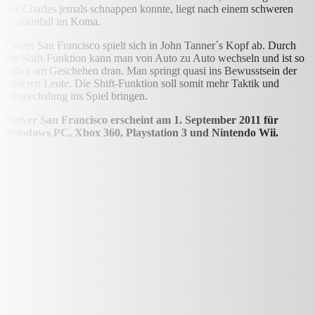
der Charles jemals schnappen konnte, liegt nach einem schweren
Autounfall im Koma.
Driver San Francisco spielt sich in John Tanner´s Kopf ab. Durch
die Shift-Funktion kann man von Auto zu Auto wechseln und ist so
näher am Geschehen dran. Man springt quasi ins Bewusstsein der
anderen Leute. Die Shift-Funktion soll somit mehr Taktik und
Abwechslung ins Spiel bringen.
Driver San Francisco erscheint am 1. September 2011 für
Windows PC, Xbox 360, Playstation 3 und Nintendo Wii.