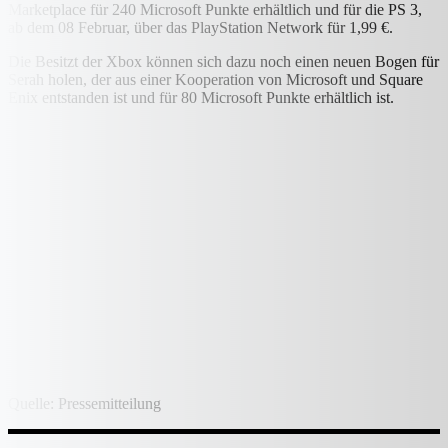
Marketplace für 240 Microsoft Punkte erhältlich und für die PS 3,
ab dem 08 Februar, über das PlayStation Network für 1,99 €.
Die Besitzt der Xbox können sich dazu noch einen neuen Bogen für
Serah holen, der aus einer Kooperation von Microsoft und Square
Enix entstanden ist und für 80 Microsoft Punkte erhältlich ist.
Quelle: Pressemitteilung