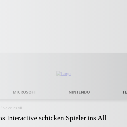
MICROSOFT
NINTENDO
T
pieler ins All
 Interactive schicken Spieler ins All