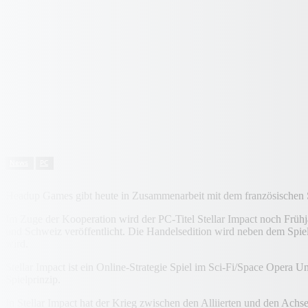
News
PC
Headup Games gibt heute in Zusammenarbeit mit dem französischen St
Im Zuge der Kooperation wird der PC-Titel Stellar Impact noch Früh
und Schweiz veröffentlicht. Die Handelsedition wird neben dem Spiel 
wird.
Stellar Impact ist ein Online-Strategie Spiel im Sci-Fi/Space Opera 
Spielprinzip.
In Stellar Impact hat der Krieg zwischen den Alliierten und den Achs