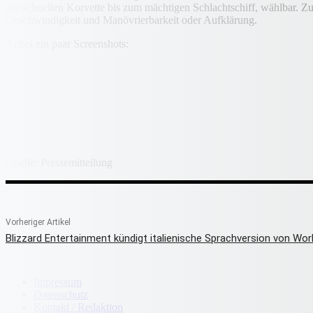
der schnellen Korvette bis zum mächtigen Schlachtschiff, wählbar. Zu
Geschwindigkeit und Manövrierbarkeit oder Aufklärung.
Anbei ein paar Screenshots:
Quelle: Pressemitteilung
Vorheriger Artikel
Blizzard Entertainment kündigt italienische Sprachversion von Wor
Impressum
Datenschutz
Kontakt / Redaktion