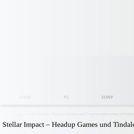
Donnerstag, August 6, 2026
HOME
PC
SONY
Start
News
Stellar Impact - Headup Games und Tindalos Interactive schicken S
Stellar Impact – Headup Games und Tindalos