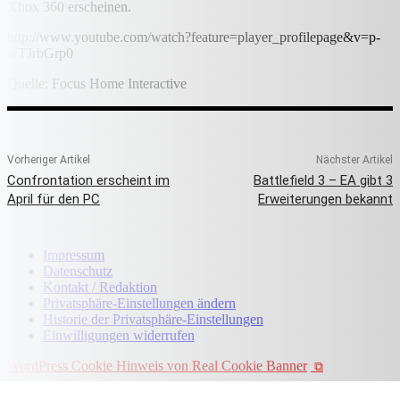
Xbox 360 erscheinen.
http://www.youtube.com/watch?feature=player_profilepage&v=p-
wTJrbGrp0
Quelle: Focus Home Interactive
Vorheriger Artikel
Nächster Artikel
Confrontation erscheint im
Battlefield 3 – EA gibt 3
April für den PC
Erweiterungen bekannt
Impressum
Datenschutz
Kontakt / Redaktion
Privatsphäre-Einstellungen ändern
Historie der Privatsphäre-Einstellungen
Einwilligungen widerrufen
WordPress Cookie Hinweis von Real Cookie Banner