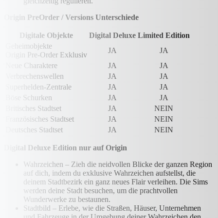
gleichzeitig regulieren.
Origin PreOrder / Versions Unterschiede
Digitale Objekte
Digital Deluxe
Limited Edition
Geheimobjekte
JA
JA
Origin Pre-Order Exklusiv
Neue Charaktere
JA
JA
Verbrechenswellen
JA
JA
Superhelden-Zentrale
JA
JA
Böse Schurken
JA
JA
Britisches Stadtset
JA
NEIN
Französisches Stadtset
JA
NEIN
Deutsches Stadtset
JA
NEIN
Digital Deluxe Edition nur auf Origin
Wahrzeichen – Zieh die neidvollen Blicke der ganzen Region
auf dich, indem du exklusive Wahrzeichen aufstellst, die
deinem Stadtbezirk ein ganz neues Flair verleihen. Die Sims
werden deine Stadt besuchen, um die prachtvollen
Wunderwerke zu bestaunen.
Stadtbild – Erlebe, wie die Straßen, Häuser, Unternehmen
und Fahrzeuge in der Umgebung deiner Wahrzeichen den