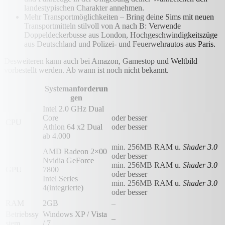
landestypischen Charakter annehmen.
Mehr Transportmöglichkeiten – Bring deine Sims mit neuen
Transportmitteln stilvoll von A nach B: Verwende
Doppeldeckerbusse aus London, Hochgeschwindigkeitszüge
aus Deutschland und Polizei- und Feuerwehrautos aus Paris.
Desweiteren kann auch bei Amazon, Gamestop und Weltbild
vorbestellt werden. Ab wann ist noch nicht bekannt.
Systemanforderun
gen
Intel 2.0 GHz Dual
Core
oder besser
CPU
Athlon 64 x2 Dual
oder besser
ab 4.000
min. 256MB RAM u.
Shader 3.0
AMD Radeon 2×00
oder besser
Nvidia GeForce
min. 256MB RAM u.
Shader 3.0
GPU
7800
oder besser
Intel Series
min. 256MB RAM u.
Shader 3.0
4(integrierte)
oder besser
RAM
2GB
–
Betriebssy
Windows XP / Vista
–
stem
/ 7