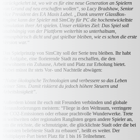
zurückgekehrt ist, wo wir es für eine neue Generation an Spielern
von Grund auf neu erschaffen wollen“, so Lucy Bradshaw, Senior
Vice President des EA Maxis Label. „Dank unserer GlassBox-
Engine kann der Spieler mit SimCity für PC die hochentwickeltste
Simulation ihrer Art spielen. Unser erklärtes Ziel: Das Spiel soll
unabhängig von der Plattform weiterhin so unterhaltsam,
atmosphärisch dicht und gut spielbar bleiben, wie es schon die erste
Version war.“
Das Spielprinzip von SimCity soll der Serie treu bleiben. Ihr habt
die Aufgabe, eine florierende Stadt zu erschaffen, die den
Bewohnern ein Zuhause, Arbeit und Platz zur Erholung bietet.
Dabei müsst ihr stets Vor- und Nachteile abwägen:
“Nutze ökologische Technologien und verbessere so das Leben
deiner Sims. Damit riskierst du jedoch höhere Steuern und
Arbeitslosigkeit”.
Außerdem könnt ihr euch mit Freunden verbünden und globale
Herausforderungen meistern: “Fliege in den Weltraum, verringere
die CO2-Emissionen oder erbaue prachtvolle Wunderwerke. Trete
in weltweiten oder regionalen Ranglisten gegen andere Spieler an,
um die reichste, die schmutzigste, die glücklichste Stadt oder die bei
Touristen beliebteste Stadt zu erbauen”, heißt es weiter. Der
Multiplayer-Part bietet Platz für 1 bis 16 Teilnehmer.