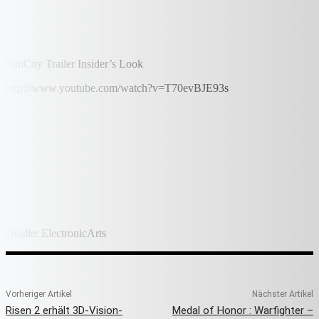
SimCity Trailer Insider’s Look
http://www.youtube.com/watch?v=T70evBJE93s
Quelle: ElectronicArts
Vorheriger Artikel
Nächster Artikel
Risen 2 erhält 3D-Vision-
Medal of Honor : Warfighter –