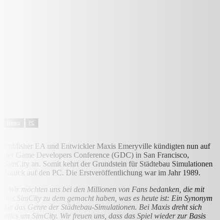
News
PC
Publisher EA und Entwickler Maxis Emeryville kündigten nun auf
der Game Developers Conference (GDC) in San Francisco,
SimCity an. Somit kehrt der Grundstein für Städtebau Simulationen
zurück auf den PC. Die Erstveröffentlichung war im Jahr 1989.
„Wir möchten uns bei den Millionen von Fans bedanken, die mit
uns SimCity zu dem gemacht haben, was es heute ist: Ein Synonym
für das Genre der Städtebau-Simulationen. Bei Maxis dreht sich
alles um SimCity. Wir freuen uns, dass das Spiel wieder zur Basis