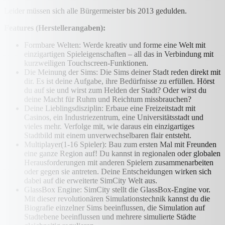
Leider müssen sich alle Bürgermeister bis 2013 gedulden.
Features (Herstellerangaben):
Formbare Welten: Werde kreativ und forme eine Welt mit
einzigartigen Spieleigenschaften – all das in Verbindung mit
kurzweiligen Touchscreen-Funktionen.
Die Meinung der Sims: Die Sims deiner Stadt reden direkt mit
dir. Es ist deine Aufgabe, ihre Bedürfnisse zu erfüllen. Hörst
du auf sie und wirst zum Helden der Stadt? Oder wirst du
deine Macht für Ruhm und Reichtum missbrauchen?
Deine Lieblingsdisziplin: Erbaue eine Freizeitstadt mit
Casinos, ein Industriezentrum, eine Universitätsstadt und
vieles mehr. Verfolge mit, wie daraus ein einzigartiges
Stadtbild mit einem unverwechselbaren flair entsteht.
Multiplayer(1-16 Spieler): Bau zum ersten Mal mit Freunden
eine ganze Region auf! Du kannst in regionalen oder globalen
Herausforderungen mit anderen Spielern zusammenarbeiten
oder gegen sie antreten. Deine Entscheidungen wirken sich
dabei auf die erweiterte SimCity Welt aus.
GlassBox Engine: SimCity stellt die GlassBox-Engine vor.
Mit dieser revolutionären Simulationstechnik kannst du die
Biografie einzelner Sims beeinflussen, die Simulation auf
Stadtebene beeinflussen und mehrere simulierte Städte