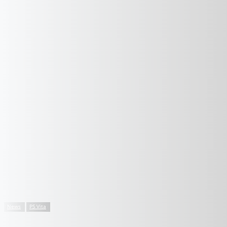
News
PS Vita