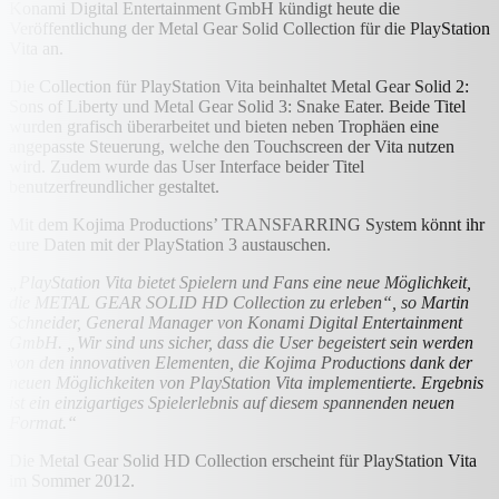
Konami Digital Entertainment GmbH kündigt heute die
Veröffentlichung der Metal Gear Solid Collection für die PlayStation
Vita an.
Die Collection für PlayStation Vita beinhaltet Metal Gear Solid 2:
Sons of Liberty und Metal Gear Solid 3: Snake Eater. Beide Titel
wurden grafisch überarbeitet und bieten neben Trophäen eine
angepasste Steuerung, welche den Touchscreen der Vita nutzen
wird. Zudem wurde das User Interface beider Titel
benutzerfreundlicher gestaltet.
Mit dem Kojima Productions’ TRANSFARRING System könnt ihr
eure Daten mit der PlayStation 3 austauschen.
„PlayStation Vita bietet Spielern und Fans eine neue Möglichkeit,
die METAL GEAR SOLID HD Collection zu erleben“, so Martin
Schneider, General Manager von Konami Digital Entertainment
GmbH. „Wir sind uns sicher, dass die User begeistert sein werden
von den innovativen Elementen, die Kojima Productions dank der
neuen Möglichkeiten von PlayStation Vita implementierte. Ergebnis
ist ein einzigartiges Spielerlebnis auf diesem spannenden neuen
Format.“
Die Metal Gear Solid HD Collection erscheint für PlayStation Vita
im Sommer 2012.