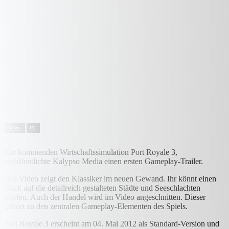
News
PC
Zur kommenden Wirtschaftssimulation Port Royale 3,
veröffentlichte Kalypso Media einen ersten Gameplay-Trailer.
Das Video zeigt den Klassiker im neuen Gewand. Ihr könnt einen
Blick auf die detailreich gestalteten Städte und Seeschlachten
werfen. Auch der Handel wird im Video angeschnitten. Dieser
gehört zu den zentralen Gameplay-Elementen des Spiels.
Port Royale 3 erscheint am 04. Mai 2012 als Standard-Version und