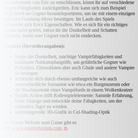
das Geheimnis von Eric zu entschlüssen, könnt ihr auf verschiedene
Vampir-Fähigkeiten zurückgreifen. Eric kann sich zum Beispiel
blitzschnell an Gegner heranteleportieren, um sie mit einem einzigen
tödlichen Finishing-Move beseitigen. Im Laufe des Spiels
verbessern sich Erics Eigenschaften. Wie es sich für ein richtiges
Stealth-Spiel gehört, müsst ihr die Dunkelheit und Schatten
benutzen, damit eure Gegner euch nicht entdecken.
Features (Herstellerangaben):
Nutze die Dunkelheit, mächtige Vampirfähigkeiten und
knallharte Nahkampfangriffe, um gefährliche Gegner wie
Polizisten, Elitesoldaten aber auch Ghule und andere Vampire
zu besiegen
Schleiche dich durch ebenso umfangreiche wie auch
unterschiedliche Szenarien wie etwa ein Burgmuseum oder
die Machtzentrale eines Vampirlords in einem Wolkenkratzer
Stealth-Action trifft Rollenspielelemente: Sammle Erfahrung,
führe Dialoge und entwickle deine Fähigkeiten, um der
ultimative Jäger zu werden
stimmungsvolle 3D-Grafik in Cel-Shading-Optik
Die Teaser Website zum Game gibt es
hier:
www.getintothedark.com
.