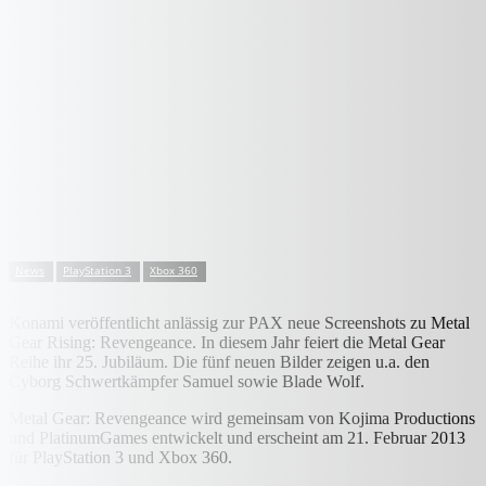
News
PlayStation 3
Xbox 360
Konami veröffentlicht anlässig zur PAX neue Screenshots zu Metal
Gear Rising: Revengeance. In diesem Jahr feiert die Metal Gear
Reihe ihr 25. Jubiläum. Die fünf neuen Bilder zeigen u.a. den
Cyborg Schwertkämpfer Samuel sowie Blade Wolf.
Metal Gear: Revengeance wird gemeinsam von Kojima Productions
und PlatinumGames entwickelt und erscheint am 21. Februar 2013
für PlayStation 3 und Xbox 360.