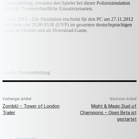
Täterermittlung, erwarten den Spieler bei dieser Polizeisimulation
mehr als 75 unterschiedliche Einsatzszenarien.
Polizei 2013 – Die Simulation erscheint für den PC am 27.11.2012
zum Preis von 29,99 EUR (UVP) im gesamten deutschsprachigen
Raum im Handel und als Download-Game.
Quelle: Pressemitteilung
Vorheriger Artikel
Nächster Artikel
ZombiU – Tower of London
Might & Magic Duel of
Trailer
Champions – Open Beta ist
gestartet
Impressum