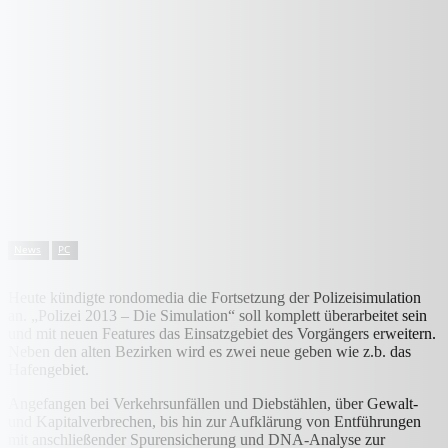
News
PC
Heute kündigte rondomedia die Fortsetzung der Polizeisimulation
an. „Polizei 2013 – Die Simulation“ soll komplett überarbeitet sein
und mit neuen Features das Einsatzgebiet des Vorgängers erweitern.
Neben den alten Bezirken wird es zwei neue geben wie z.b. das
Hafengebiet.
Angefangen bei Verkehrsunfällen und Diebstählen, über Gewalt-
und Kapitalverbrechen, bis hin zur Aufklärung von Entführungen
mit anschließender Spurensicherung und DNA-Analyse zur