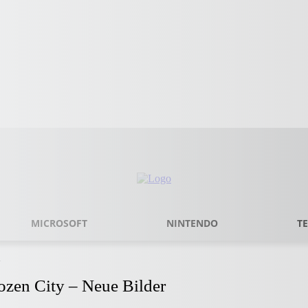
MICROSOFT
NINTENDO
T
r
ozen City – Neue Bilder