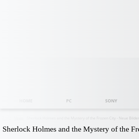
Freitag, August 7, 2026
HOME
PC
SONY
Start
News
Sherlock Holmes and the Mystery of the Frozen City - Neue Bilde
Sherlock Holmes and the Mystery of the Fr