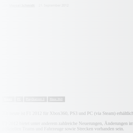
von
Marcel Schmidt
21. September 2012
News
PC
PlayStation 3
Xbox 360
Ab heute ist F1 2012 für Xbox360, PS3 und PC (via Steam) erhältlic
F1 2012 bietet unter anderem zahlreiche Neuerungen, Änderungen im
offiziellen Teams und Fahrzeuge sowie Strecken vorhanden sein.