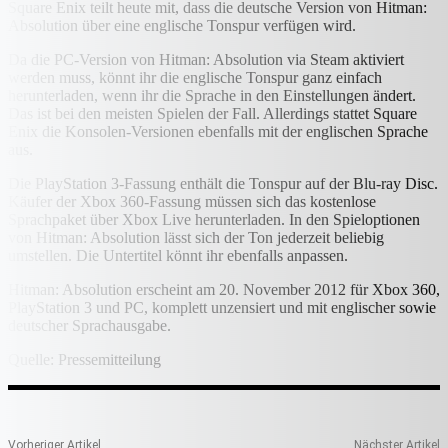
Square Enix teilt heute mit, dass die deutsche Version von Hitman:
Absolution über eine englische Tonspur verfügen wird.
Da die PC-Version von Hitman: Absolution via Steam aktiviert
werden muss, könnt ihr die englische Tonspur ganz einfach
herunterladen, wenn ihr die Sprache in den Einstellungen ändert.
Das ist bei den meisten Spielen der Fall. Allerdings stattet Square
Enix die Konsolen-Versionen ebenfalls mit der englischen Sprache
aus.
Die PlayStation 3-Fassung enthält die Tonspur auf der Blu-ray Disc.
Käufer der Xbox 360-Fassung müssen sich das kostenlose
Sprachpaket über Xbox Live herunterladen. In den Spieloptionen
von Hitman: Absolution lässt sich der Ton jederzeit beliebig
umstellen. Die Untertitel könnt ihr ebenfalls anpassen.
Hitman: Absolution erscheint am 20. November 2012 für Xbox 360,
PlayStation 3 und PC, komplett unzensiert und mit englischer sowie
deutscher Sprachausgabe.
Quelle: Pressemitteilung
Vorheriger Artikel
Nächster Artikel