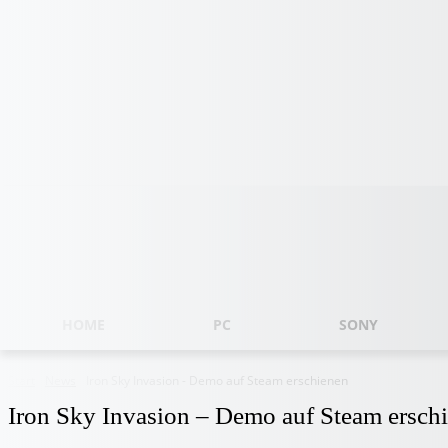
Freitag, August 7, 2026
HOME
PC
SONY
Start
News
Iron Sky Invasion - Demo auf Steam erschienen
Iron Sky Invasion – Demo auf Steam ersch