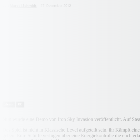
von
Marcel Schmidt
17. Dezember 2012
News
PC
Nun wurde eine Demo von Iron Sky Invasion veröffentlicht. Auf Steam
Das Spiel ist nicht in Klassische Level aufgeteilt sein, ihr Kämpft
geben. Eure Schiffe verfügen über eine Energiekontrolle die euch erl