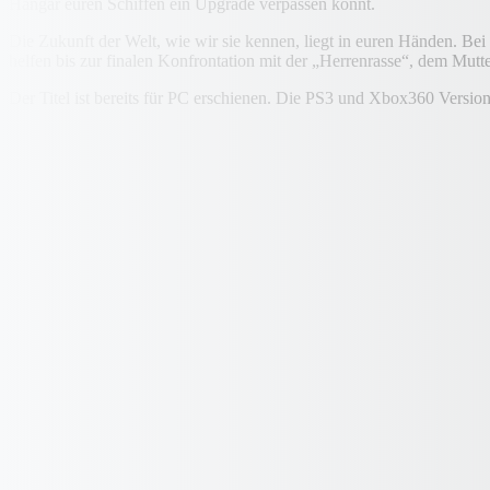
Hangar euren Schiffen ein Upgrade verpassen könnt.
Die Zukunft der Welt, wie wir sie kennen, liegt in euren Händen. Be
helfen bis zur finalen Konfrontation mit der „Herrenrasse“, dem Mutte
Der Titel ist bereits für PC erschienen. Die PS3 und Xbox360 Versio