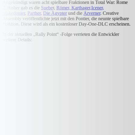
Angekündigt waren acht spielbare Fraktionen in Total War: Rome
2. Bisher gab es die
Suebe
r,
Römer, Karthager,Icener,
Makedonier
,
Parther
,
Die Ägypter
und die
Arverner
. Creative
Assembly veröffentlichte jetzt mit den Pontier, die neunte spielbare
Fraktion. Diese wird als ein kostenloser Day-One-DLC erscheinen.
In der aktuellen „Rally Point“ -Folge verrieten die Entwickler
weitere Details: