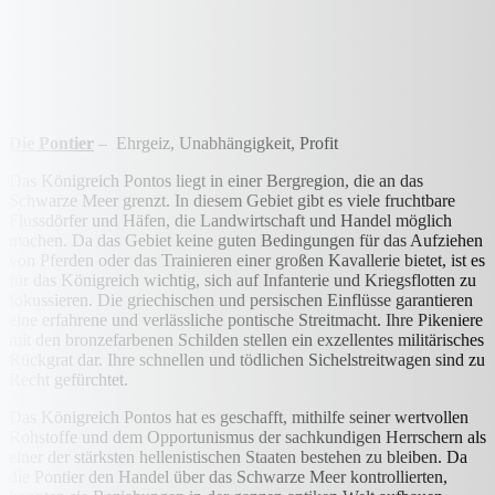
Die Pontier
– Ehrgeiz, Unabhängigkeit, Profit
Das Königreich Pontos liegt in einer Bergregion, die an das
Schwarze Meer grenzt. In diesem Gebiet gibt es viele fruchtbare
Flussdörfer und Häfen, die Landwirtschaft und Handel möglich
machen. Da das Gebiet keine guten Bedingungen für das Aufziehen
von Pferden oder das Trainieren einer großen Kavallerie bietet, ist es
für das Königreich wichtig, sich auf Infanterie und Kriegsflotten zu
fokussieren. Die griechischen und persischen Einflüsse garantieren
eine erfahrene und verlässliche pontische Streitmacht. Ihre Pikeniere
mit den bronzefarbenen Schilden stellen ein exzellentes militärisches
Rückgrat dar. Ihre schnellen und tödlichen Sichelstreitwagen sind zu
Recht gefürchtet.
Das Königreich Pontos hat es geschafft, mithilfe seiner wertvollen
Rohstoffe und dem Opportunismus der sachkundigen Herrschern als
einer der stärksten hellenistischen Staaten bestehen zu bleiben. Da
die Pontier den Handel über das Schwarze Meer kontrollierten,