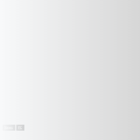
News
PC