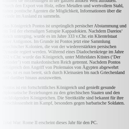
konnten sie Beziehungen in der ganzen antiken Welt aufbauen.
Durch den Export von Holz, edlen Metallen und wertvollem Stahl,
hatten pontische Agenten die Möglichkeit, Informationen über die
Feinde im Ausland zu sammeln.
Das Königreich Pontos ist ursprünglich persischer Abstammung und
ein Teil der ehemaligen Satrapie Kappadokien. Nachdem Dareios‘
Reich unterging, wurde es im Jahre 333 v.Chr. ein Klientelstaat
unter Antigonos. Im Grunde ist Pontos jetzt eine Sammlung
griechischer Kolonien, die von der wiedererstärkten persischen
Dynastie regiert werden. Während eines Diadochenkriege im Jahre
302 v.Chr. wurde das Königreich, unter Mithridates Ktistes (‘Der
Gründer’) vom makedonischen Reich getrennt. Nachdem Pontos
erfolgreich den Angriff von Ptolemaios von Ägypten abgewehrt
hatte, ist es nun bereit, sich durch Kleinasien bis nach Griechenland
und darüber hinaus auszuweiten.
Pontos ist ein fortschrittliches Königreich und genießt gesunde
diplomatische Beziehungen zu den griechischen Staaten und den
nachfolgenden Königreichen. Die Streitkräfte sind bekannt für ihre
Entschlossenheit im Kampf, besonders gegen barbarische Soldaten.
Total War: Rome II erscheint dieses Jahr für den PC.