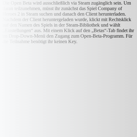
Die Open Beta wird ausschließlich via Steam zugänglich sein. Um
daran teilzunehmen, müsst ihr zunächst das Spiel Company of
Heroes 2 in Steam suchen und danach den Client herunterladen.
Nachdem der Client heruntergeladen wurde, klickt mit Rechtsklick
auf den Namen des Spiels in der Steam-Bibliothek und wählt
„Einstellungen“ aus. Mit einem Klick auf den „Betas“-Tab findet ihr
im Drop-Down-Menü den Zugang zum Open-Beta-Programm. Für
die Teilnahme benötigt ihr keinen Key.