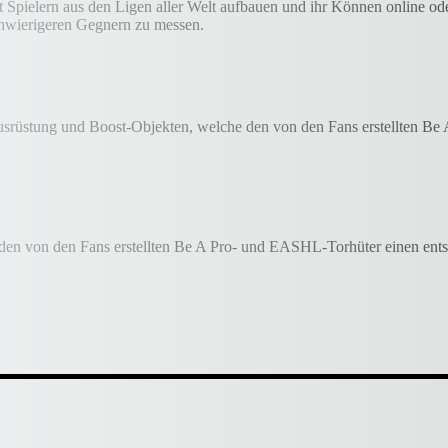
ielern aus den Ligen aller Welt aufbauen und ihr Können online oder o
schwierigeren Gegnern zu messen.
Ausrüstung und Boost-Objekten, welche den von den Fans erstellten Be
 den von den Fans erstellten Be A Pro- und EASHL-Torhüter einen ents