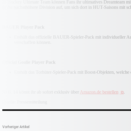
In Hockey Ultimate Team können Fans ihr ultimatives Dreamteam mit Sp
in die nächsthöhere Division auf, um sich dort in HUT-Saisons mit 
BAUER Player Pack
Enthält das offizielle BAUER-Spieler-Pack mit individueller 
verschaffen können.
Official Goalie Player Pack
Enthält das Torhüter-Spieler-Pack mit Boost-Objekten, welche
NHL 14 könnt ihr ab sofort exklusiv über
Amazon.de bestellen
.
Quelle: Pressemitteilung
Vorheriger Artikel