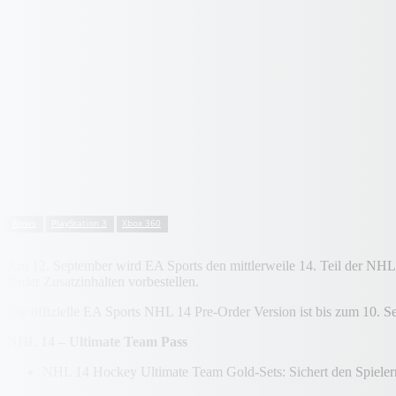
News
PlayStation 3
Xbox 360
Am 12. September wird EA Sports den mittlerweile 14. Teil der NHL-R
Order Zusatzinhalten vorbestellen.
Die offizielle EA Sports NHL 14 Pre-Order Version ist bis zum 10. 
NHL 14 – Ultimate Team Pass
NHL 14 Hockey Ultimate Team Gold-Sets: Sichert den Spieler