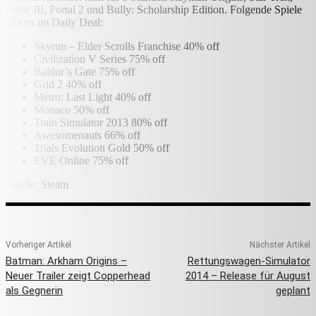
Fable III, Portal 2 und Bully: Scholarship Edition. Folgende Spiele
gibt es im Daily Deal:
Skyrim – Elder Scrolls Franchise 40% off
Civilization V Series 75% off
Baldur’s Gate 75% off
Grid 2 40% off
Metro: Last Light 40% off
Monaco 50% off
Train Simulator 2013 80% off
Awesomenauts 66% off
Trials Evolution Gold 50% off
EVE Online 75% off
Quelle: Steam
Vorheriger Artikel
Nächster Artikel
Batman: Arkham Origins –
Rettungswagen‐Simulator
Neuer Trailer zeigt Copperhead
2014 – Release für August
als Gegnerin
geplant