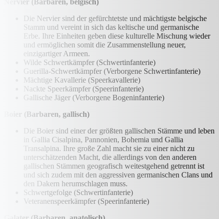
Nervier (Barbaren, belgisch)
Die Nervier sind der gefürchtetste und mächtigste belgische
Stamm und vereint in sich das keltische und germanische
Erbe. Ihre Einheiten geben diese kulturelle Mischung wieder
und ermöglichen somit die Zusammenstellung neuer,
einzigartiger Armeen.
Wilde Schwertkämpfer (Schwertinfanterie)
Guerilla-Schwertkämpfer (Verborgene Schwertinfanterie)
Mächtige Kavallerie (Speerkavallerie)
Nackte Speerkämpfer (Speerinfanterie)
Gallische Jäger (Verborgene Bogeninfanterie)
Boier (Barbaren, gallisch)
Die Boier sind einer der größten gallischen Stämme und leben
in Gallia Cisalpina, Pannonien, Bohemia und Gallia
Transalpina. Ihre große Zahl macht sie zu einer nicht zu
unterschätzenden Macht, die allerdings von den anderen
gallischen Stämmen geografisch weitestgehend getrennt ist
und sich zudem mit den aggressiven germanischen Clans und
den Dakern herumschlagen muss.
Schwertgefolge (Schwertinfanterie)
Veteranenspeerkämpfer (Speerinfanterie)
Galater (Barbaren, anatolisch)