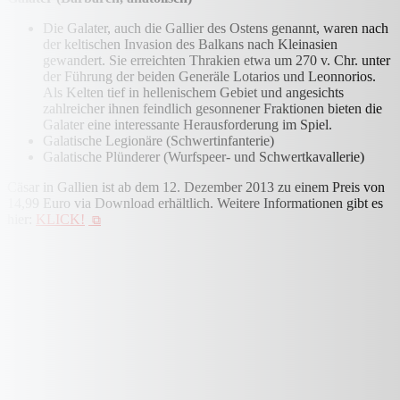
Die Galater, auch die Gallier des Ostens genannt, waren nach
der keltischen Invasion des Balkans nach Kleinasien
gewandert. Sie erreichten Thrakien etwa um 270 v. Chr. unter
der Führung der beiden Generäle Lotarios und Leonnorios.
Als Kelten tief in hellenischem Gebiet und angesichts
zahlreicher ihnen feindlich gesonnener Fraktionen bieten die
Galater eine interessante Herausforderung im Spiel.
Galatische Legionäre (Schwertinfanterie)
Galatische Plünderer (Wurfspeer- und Schwertkavallerie)
Cäsar in Gallien ist ab dem 12. Dezember 2013 zu einem Preis von
14,99 Euro via Download erhältlich. Weitere Informationen gibt es
hier:
KLICK!