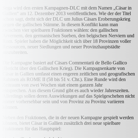
Sega wird den ersten Kampagnen-DLC mit dem Namen „Cäsar in
Gallien“ am 12. Dezember 2013 veröffentlichen. Wie der der Titel
schon sagt, dreht sich der DLC um Julius Cäsars Eroberungskrieg
gegen die gallischen Stämme. In diesem Konflikt kann man
zwischen vier spielbaren Fraktionen wählen: den gallischen
Arvernern, den germanischen Sueben, den belgischen Nerviern und
Rom. Spieler haben die Möglichkeit sich über 18 Provinzen voller
Ressourcen, neuer Siedlungen und neuer Provinzhauptstädte
auszubreiten.
Die Kampagne basiert auf Cäsars Commentarii de Bello Gallico
(Bericht über den Gallischen Krieg). Die Kampagnenkarte von
Cäsar in Gallien umfasst einen engeren zeitlichen und geografischen
Rahmen als ROME II (58 bis 51 v. Chr.). Eine Runde wird den
Zeitraum von zwei Wochen statt einem ganzen Jahr
entsprechen. Aus diesem Grund gibt es auch wieder Jahreszeiten.
Allerdings sollen deren Auswirkungen auf das Spielgeschehen nicht
immer vorhersehbar sein und von Provinz zu Provinz variieren
können.
Neben den Fraktionen, die in der neuen Kampagne gespielt werden
können, bietet Cäsar in Gallien zusätzlich drei neue spielbare
Fraktionen für das Hauptspiel: