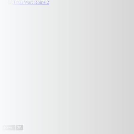
News
PC