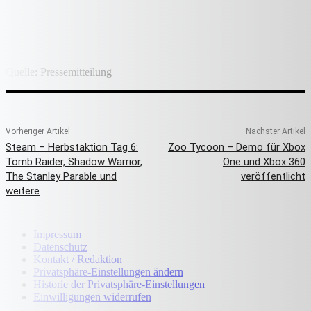
Quelle: Pressemitteilung
Vorheriger Artikel
Nächster Artikel
Steam – Herbstaktion Tag 6:
Zoo Tycoon – Demo für Xbox
Tomb Raider, Shadow Warrior,
One und Xbox 360
The Stanley Parable und
veröffentlicht
weitere
Impressum
Datenschutz
Kontakt / Redaktion
Privatsphäre-Einstellungen ändern
Historie der Privatsphäre-Einstellungen
Einwilligungen widerrufen