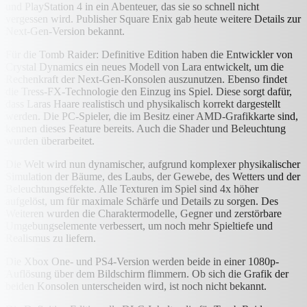
und PlayStation 4 in ein Abenteuer, das sie so schnell nicht
vergessen wird. Publisher Square Enix gab heute weitere Details zur
Next-Gen-Version bekannt.
Für die Tomb Raider: Definitive Edition haben die Entwickler von
Crystal Dynamics ein neues Modell von Lara entwickelt, um die
Rechenkraft der Next-Gen-Konsolen auszunutzen. Ebenso findet
die Tress-FX-Technologie den Einzug ins Spiel. Diese sorgt dafür,
dass Laras Haare realistisch und physikalisch korrekt dargestellt
werden. Die PC-Spieler, die im Besitz einer AMD-Grafikkarte sind,
kennen dieses Feature bereits. Auch die Shader und Beleuchtung
wurden überarbeitet.
Die Welt wird nun dynamischer, aufgrund komplexer physikalischer
Simulation der Bäume, des Laubs, der Gewebe, des Wetters und der
Beleuchtungseffekte. Alle Texturen im Spiel sind 4x höher
aufgelöst, um für maximale Schärfe und Details zu sorgen. Des
Weiteren wurden die Charaktermodelle, Gegner und zerstörbare
Umgebungselemente verbessert, um noch mehr Spieltiefe und
Realismus zu liefern.
Die Xbox One- und PS4-Version werden beide in einer 1080p-
Auflösung über dem Bildschirm flimmern. Ob sich die Grafik der
beiden Konsolen unterscheiden wird, ist noch nicht bekannt.