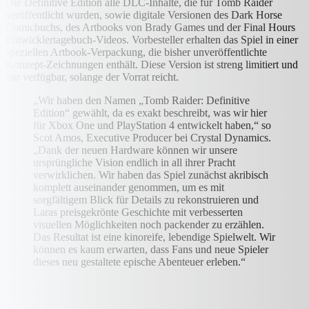
Die Definitive Edition alle DLC-Inhalte, die für Tomb Raider
veröffentlicht wurden, sowie digitale Versionen des Dark Horse
Comicbuchs, des Artbooks von Brady Games und der Final Hours
Entwicklertagebuch-Videos. Vorbesteller erhalten das Spiel in einer
speziellen Artbook-Verpackung, die bisher unveröffentlichte
Konzept-Zeichnungen enthält. Diese Version ist streng limitiert und
nur verfügbar, solange der Vorrat reicht.
„Wir haben den Namen „Tomb Raider: Definitive
Edition“ gewählt, da es exakt beschreibt, was wir hier
für Xbox One und PlayStation 4 entwickelt haben,“ so
Scot Amos, Executive Producer bei Crystal Dynamics.
„Dank der neuen Hardware können wir unsere
ursprüngliche Vision endlich in all ihrer Pracht
verwirklichen. Wir haben das Spiel zunächst akribisch
komplett auseinander genommen, um es mit
sorgfältigem Blick für Details zu rekonstruieren und
Laras preisgekrönte Geschichte mit verbesserten
visuellen Möglichkeiten noch packender zu erzählen.
Das Resultat ist eine kinoreife, lebendige Spielwelt. Wir
können es kaum erwarten, dass Fans und neue Spieler
dieses neu gestaltete epische Abenteuer erleben.“