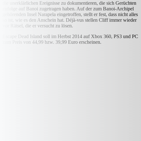
die unerklärlichen Ereignisse zu dokumentieren, die sich Gerüchten
zufolge auf Banoi zugetragen haben. Auf der zum Banoi-Archipel
gehörenden Insel Narapela eingetroffen, stellt er fest, dass nicht alles
so ist, wie es den Anschein hat. Déjà-vus stellen Cliff immer wieder
vor Rätsel, die er versucht zu lösen.
Escape Dead Island soll im Herbst 2014 auf Xbox 360, PS3 und PC
zum Preis von 44,99 bzw. 39,99 Euro erscheinen.