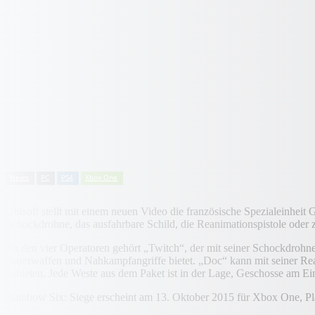
News
PC
PS4
Xbox One
Ubisoft stellt mit einem neuen Video die französische Spezialeinh
Schockdrohne, das ausfahrbare Schild, die Reanimationspistole oder 
Zu den vier Operatoren gehört „Twitch“, der mit seiner Schockdrohne
Feuerwaffen und Nahkampfangriffe bietet. „Doc“ kann mit seiner Rea
anbieten. Jede Weste aus dem Paket ist in der Lage, Geschosse am Ei
Rainbow Six: Siege erscheint am 13. Oktober 2015 für Xbox One, P