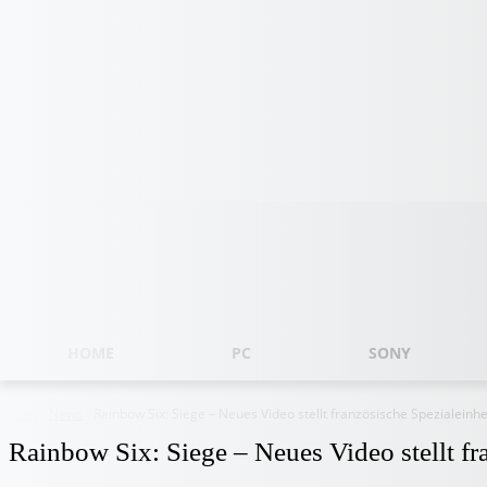
Sonntag, August 9, 2026
HOME
PC
SONY
Start
News
Rainbow Six: Siege – Neues Video stellt französische Spezialeinhe
Rainbow Six: Siege – Neues Video stellt fr