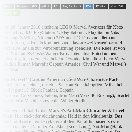
News
Nintendo 3DS
Wii U
PC
PlayStation 3
PS4
PS Vita
Xbox 360
Xbox One
Am 28. Januar 2016 erscheint LEGO Marvel Avengers für Xbox
One, Xbox 360, PlayStation 4, PlayStation 3, PlayStation Vita,
Nintendo’s Wii U, Nintendo 3DS und PC. Das sind allerhand
Plattformen, jedoch bekommen zwei davon zwei kostenlose und
exklusive Inhalte zur Veröffentlichung spendiert. Die Rede ist von
der PS4 und PS3. Wie Warner Bros. Interactive Entertainment
bekannt gab, basieren die beiden Download-Inhalte auf den Marvel
Studios-Filmen Marvel’s Captain America: Civil War und Marvel’s
Ant-Man.
Das
Marvel’s Captain America: Civil War Character-Pack
enthält neun Helden, die einst Seite an Seite kämpften. Mit dabei
sind Agent 13, Black Panther, Captain
America, Crossbones, Falcon, Iron Man (Mark 46-Rüstung), Scarlet
Witch, War Machine sowie der Winter Soldier.
Der zweite Inhalt ist das
Marvel’s Ant-Man Character & Level
Pack.
Hier rückt der gleichnamige Held in den Mittelpunkt. Das
Paket umfasst einen Level, der auf dem Kinofilm basiert sowie
elf Charaktere. Darunter Ant-Man (Scott Lang), Ant-Man (Hank
Pym), Ant-Thony (Flying Ant), Cassie Lang, Darren Cross, Scott