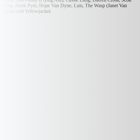
Lang, Hank Pym, Hope Van Dyne, Luis, The Wasp (Janet Van
Dyne) und Yellowjacket.