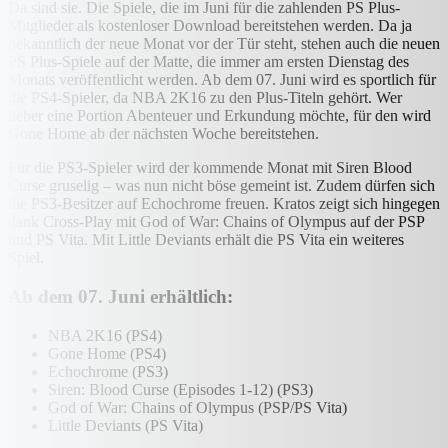
Da sind sie. Die Spiele, die im Juni für die zahlenden PS Plus-
Mitglieder als kostenloser Download bereitstehen werden. Da ja
bekanntlich der neue Monat vor der Tür steht, stehen auch die neuen
PS Plus-Spiele auf der Matte, die immer am ersten Dienstag des
Monats veröffentlicht werden. Ab dem 07. Juni wird es sportlich für
die PS4-Spieler, da NBA 2K16 zu den Plus-Titeln gehört. Wer
lieber eine Portion Abenteuer und Erkundung möchte, für den wird
Gone Home ab der nächsten Woche bereitstehen.
Für die PS3-Spieler wird der kommende Monat mit Siren Blood
Curse gruselig – was nun nicht böse gemeint ist. Zudem dürfen sich
die PS3-Besitzer auf Echochrome freuen. Kratos zeigt sich hingegen
dank Cross-Play mit God of War: Chains of Olympus auf der PSP
und PS Vita. Mit Little Deviants erhält die PS Vita ein weiteres
Spiel.
Ab dem 07. Juni erhältlich:
NBA 2K16 (PS4)
Gone Home (PS4)
Echochrome (PS3)
Siren: Blood Curse (Episodes 1-12) (PS3)
God of War: Chains of Olympus (PSP/PS Vita)
Little Deviants (PS Vita)