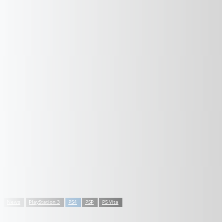
News
PlayStation 3
PS4
PSP
PS Vita