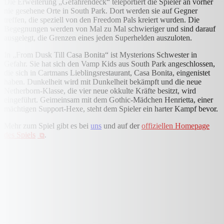
Die Erweiterung „Gefahrendeck“ teleportiert die Spieler an vorher
nie gesehene Orte in South Park. Dort werden sie auf Gegner
treffen, die speziell von den Freedom Pals kreiert wurden. Die
Begegnungen werden von Mal zu Mal schwieriger und sind darauf
ausgelegt, die Grenzen eines jeden Superhelden auszuloten.
In „From Dusk Till Casa Bonita“ ist Mysterions Schwester in
Gefahr. Sie hat sich den Vamp Kids aus South Park angeschlossen,
die sich in Cartmans Lieblingsrestaurant, Casa Bonita, eingenistet
haben. Dunkelheit wird mit Dunkelheit bekämpft und die neue
Netherborn-Klasse, die vier neue okkulte Kräfte besitzt, wird
eingeführt. Geimeinsam mit dem Gothic-Mädchen Henrietta, einer
mächtigen Support-Hexe, steht dem Spieler ein harter Kampf bevor.
Mehr zum Spiel gibt es bei
uns
und auf der
offiziellen Homepage
des Spiels
.