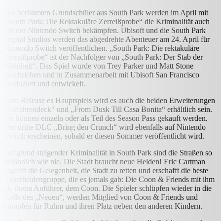
Die berühmten Grundschüler aus South Park werden im April mit
„South Park: Die Rektakuläre Zerreißprobe“ die Kriminalität auch
auf der Nintendo Switch bekämpfen. Ubisoft und die South Park
Digital Studios werden das abgedrehte Abenteuer am 24. April für
Nintendo Switch veröffentlichen. „South Park: Die rektakuläre
Zerreißprobe“ ist der Nachfolger von „South Park: Der Stab der
Wahrheit“. Das Spiel wurde von Trey Parker und Matt Stone
geschrieben und in Zusammenarbeit mit Ubisoft San Francisco
produziert und entwickelt.
Zum Release es Hauptspiels wird es auch die beiden Erweiterungen
„Gefahrendeck“ und „From Dusk Till Casa Bonita“ erhältlich sein.
Sie können einzeln oder als Teil des Season Pass gekauft werden.
Der dritte DLC „Bring den Crunch“ wird ebenfalls auf Nintendo
Switch erscheinen, sobald er diesen Sommer veröffentlicht wird.
Aufgrund steigender Kriminalität in South Park sind die Straßen so
gefährlich wie nie. Die Stadt braucht neue Helden! Eric Cartman
ergreift die Gelegenheit, die Stadt zu retten und erschafft die beste
Superheldengruppe, die es jemals gab: Die Coon & Friends mit ihm
als ihrem Anführer, dem Coon. Die Spieler schlüpfen wieder in die
Rolle des „Neuen“, werden Mitglied von Coon & Friends und
kämpfen für Ruhm und ihren Platz neben den anderen Kindern.