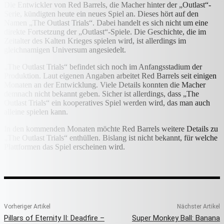
Die Entwickler von Red Barrels, die Macher hinter der „Outlast“-
Serie, kündigten heute ein neues Spiel an. Dieses hört auf den
Namen „The Outlast Trials“. Dabei handelt es sich nicht um eine
direkte Fortsetzung der „Outlast“-Spiele. Die Geschichte, die im
Zeitalter des Kalten Krieges spielen wird, ist allerdings im
gleichnamigen Universum angesiedelt.
„The Outlast Trials“ befindet sich noch im Anfangsstadium der
Produktion. Laut eigenen Angaben arbeitet Red Barrels seit einigen
Monaten an der Entwicklung. Viele Details konnten die Macher
demnach nicht bekannt geben. Sicher ist allerdings, dass „The
Outlast Trials“ ein kooperatives Spiel werden wird, das man auch
alleine spielen kann.
In den kommenden Monaten möchte Red Barrels weitere Details zu
„The Outlast Trials“ enthüllen. Bislang ist nicht bekannt, für welche
Plattformen das Spiel erscheinen wird.
Vorheriger Artikel
Nächster Artikel
Pillars of Eternity II: Deadfire –
Super Monkey Ball: Banana