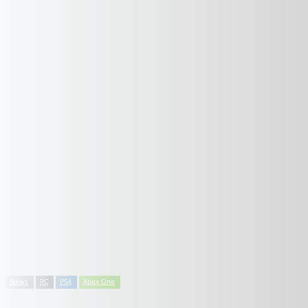
News
PC
PS4
Xbox One