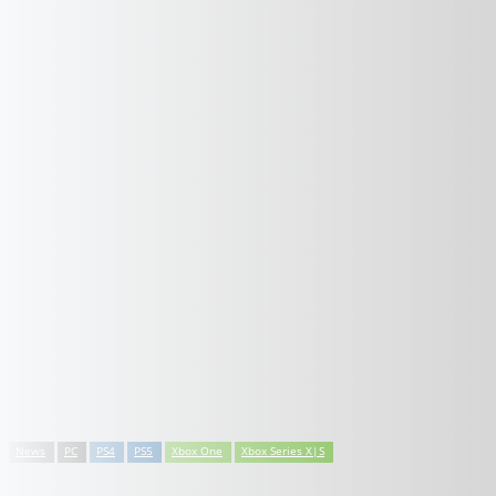
News
PC
PS4
PS5
Xbox One
Xbox Series X|S