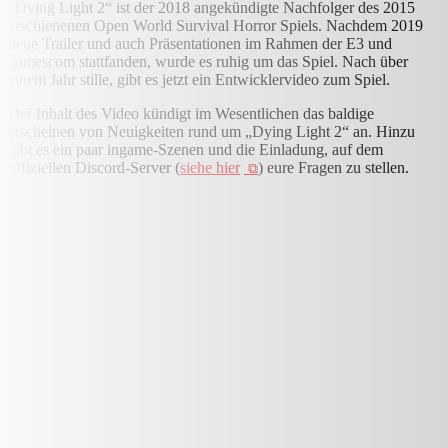
„Dying Light 2“ ist der 2018 angekündigte Nachfolger des 2015
erschienenen Open World Survival Horror Spiels. Nachdem 2019
neue Trailer und auch Präsentationen im Rahmen der E3 und
gamescom stattfanden, wurde es ruhig um das Spiel. Nach über
einem Jahr stille, gibt es jetzt ein Entwicklervideo zum Spiel.
Der Inhalt des Video kündigt im Wesentlichen das baldige
erscheinen von Neuigkeiten rund um „Dying Light 2“ an. Hinzu
gibt es ein paar ingame-Szenen und die Einladung, auf dem
offiziellen Discord-Server (
siehe hier
) eure Fragen zu stellen.