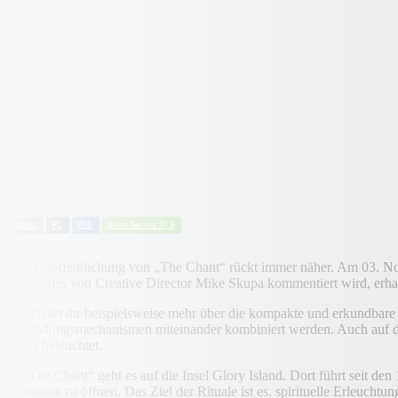
News
PC
PS5
Xbox Series X|S
Die Veröffentlichung von „The Chant“ rückt immer näher. Am 03. No
Video, das von Creative Director Mike Skupa kommentiert wird, erhal
So erfahrt ihr beispielsweise mehr über die kompakte und erkundbare
Erkundungsmechanismen miteinander kombiniert werden. Auch auf das
näher beleuchtet.
In „The Chant“ geht es auf die Insel Glory Island. Dort führt seit den
Düsternis zu öffnen. Das Ziel der Rituale ist es, spirituelle Erleuch