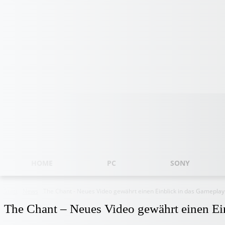
Freitag, August 7, 2026
HOME
PC
SONY
Start
News
The Chant - Neues Video gewährt einen Einblick in das Gameplay
The Chant – Neues Video gewährt einen Ei