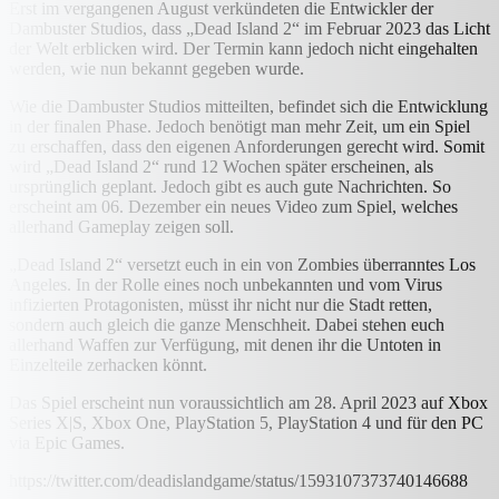
Erst im vergangenen August verkündeten die Entwickler der
Dambuster Studios, dass „Dead Island 2“ im Februar 2023 das Licht
der Welt erblicken wird. Der Termin kann jedoch nicht eingehalten
werden, wie nun bekannt gegeben wurde.
Wie die Dambuster Studios mitteilten, befindet sich die Entwicklung
in der finalen Phase. Jedoch benötigt man mehr Zeit, um ein Spiel
zu erschaffen, dass den eigenen Anforderungen gerecht wird. Somit
wird „Dead Island 2“ rund 12 Wochen später erscheinen, als
ursprünglich geplant. Jedoch gibt es auch gute Nachrichten. So
erscheint am 06. Dezember ein neues Video zum Spiel, welches
allerhand Gameplay zeigen soll.
„Dead Island 2“ versetzt euch in ein von Zombies überranntes Los
Angeles. In der Rolle eines noch unbekannten und vom Virus
infizierten Protagonisten, müsst ihr nicht nur die Stadt retten,
sondern auch gleich die ganze Menschheit. Dabei stehen euch
allerhand Waffen zur Verfügung, mit denen ihr die Untoten in
Einzelteile zerhacken könnt.
Das Spiel erscheint nun voraussichtlich am 28. April 2023 auf Xbox
Series X|S, Xbox One, PlayStation 5, PlayStation 4 und für den PC
via Epic Games.
https://twitter.com/deadislandgame/status/1593107373740146688