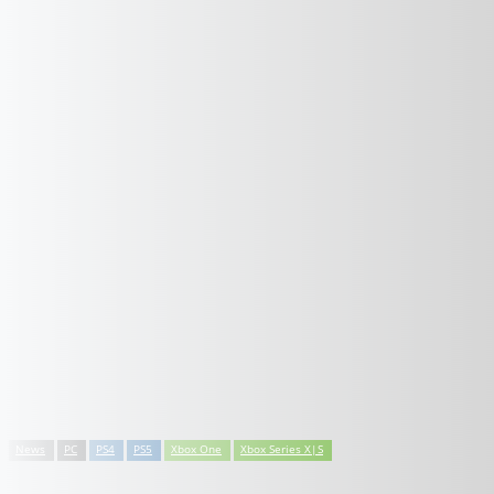
News
PC
PS4
PS5
Xbox One
Xbox Series X|S