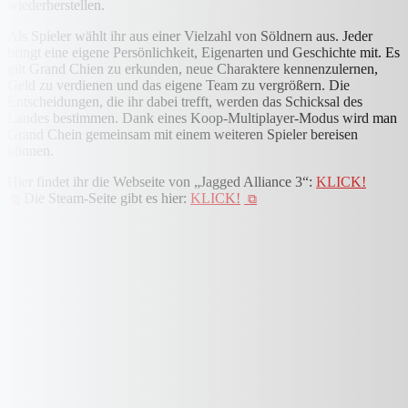
wiederherstellen.
Als Spieler wählt ihr aus einer Vielzahl von Söldnern aus. Jeder
bringt eine eigene Persönlichkeit, Eigenarten und Geschichte mit. Es
gilt Grand Chien zu erkunden, neue Charaktere kennenzulernen,
Geld zu verdienen und das eigene Team zu vergrößern. Die
Entscheidungen, die ihr dabei trefft, werden das Schicksal des
Landes bestimmen. Dank eines Koop-Multiplayer-Modus wird man
Grand Chein gemeinsam mit einem weiteren Spieler bereisen
können.
Hier findet ihr die Webseite von „Jagged Alliance 3“:
KLICK!
Die Steam-Seite gibt es hier:
KLICK!