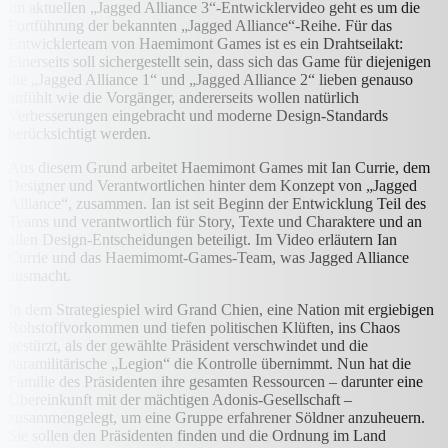
Im aktuellen „Jagged Alliance 3“-Entwicklervideo geht es um die
Fortführung der bekannten „Jagged Alliance“-Reihe. Für das
Entwicklerteam von Haemimont Games ist es ein Drahtseilakt:
Einerseits soll sichergestellt sein, dass sich das Game für diejenigen
die „Jagged Alliance 1“ und „Jagged Alliance 2“ lieben genauso
anfühlt wie die Vorgänger, andererseits wollen natürlich
Verbesserungen eingebracht und moderne Design-Standards
berücksichtigt werden.
Aus diesem Grund arbeitet Haemimont Games mit Ian Currie, dem
Designer und Verantwortlichen hinter dem Konzept von „Jagged
Alliance“, zusammen. Ian ist seit Beginn der Entwicklung Teil des
Teams und verantwortlich für Story, Texte und Charaktere und an
allen Design-Entscheidungen beteiligt. Im Video erläutern Ian
Currie und das Haemimomt-Games-Team, was Jagged Alliance
ausmacht.
In dem Strategiespiel wird Grand Chien, eine Nation mit ergiebigen
Rohstoffvorkommen und tiefen politischen Klüften, ins Chaos
gestürzt, als der gewählte Präsident verschwindet und die
paramilitärische „Legion“ die Kontrolle übernimmt. Nun hat die
Familie des Präsidenten ihre gesamten Ressourcen – darunter eine
Übereinkunft mit der mächtigen Adonis-Gesellschaft –
zusammengelegt, um eine Gruppe erfahrener Söldner anzuheuern.
Sie sollen den Präsidenten finden und die Ordnung im Land