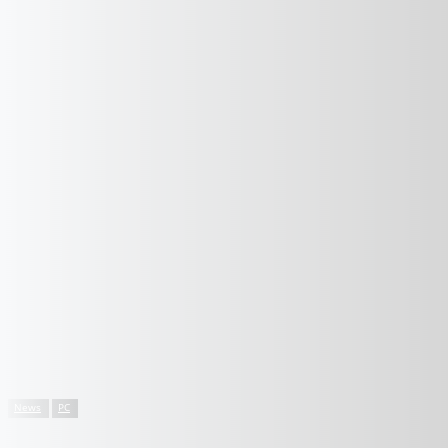
News
PC