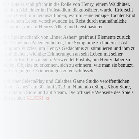
Als Spieler schlüpft ihr in die Rolle von Henry, einem Waldhüter,
bei dem Alzheimer im Frühstadium diagnostiziert wurde. Erforscht
seinen Geist, um herauszufinden, warum seine einzige Tochter Enid
aus seinem Leben verschwunden ist. Reist durch traumähnliche
Szenarien, die auf Henrys Alltag und Geist basieren.
Die Spielmechanik von „Inner Ashes“ greift auf Elemente zurück,
die Alzheimer-Patienten helfen, ihre Symptome zu lindern. Löst
Tangram-Puzzles, um Henrys Gedächtnis zu stimulieren und ihm zu
ermöglichen, wichtige Erinnerungen an sein Leben mit seiner
Tochter Enid freizulegen. Verwendet Post-its, um Henry dabei zu
helfen, Objekte zu erkennen, sich zu erinnern, wie man sie benutzt,
und vergangene Erinnerungen zu entschlüsseln.
Publisher SelectaPlay und Calathea Game Studio veröffentlichen
„Inner Ashes“ am 30. Juni 2023 im Nintendo eShop, Xbox Store,
PlayStation Store und auf Steam. Die offizielle Webseite des Spiels
gibt es hier:
KLICK!