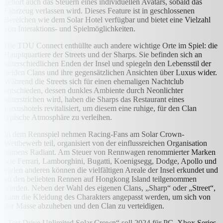
gehört auch das Steuern eines individuellen Avatars, sobald das
Fahrzeug verlassen wird. Dieses Feature ist in geschlossenen
Bereichen wie dem Solar Hotel verfügbar und bietet eine Vielzahl
von Interaktions- und Spielmöglichkeiten.
Die TDU Connect enthüllte auch andere wichtige Orte im Spiel: die
Hauptquartiere der Streets und der Sharps. Sie befinden sich an
unterschiedlichen Enden der Insel und spiegeln den Lebensstil der
beiden Clans und ihre gegensätzlichen Ansichten über Luxus wider.
Während die Streets sich für einen ehemaligen Nachtclub
entschieden, dessen dunkles Ambiente durch Neonlichter
unterstrichen wird, haben die Sharps das Restaurant eines
Luxushotels revitalisiert, um diesem eine ruhige, für den Clan
typische Atmosphäre zu verleihen.
In dem Rennspiel nehmen Racing-Fans am Solar Crown-
Wettbewerb teil, organisiert von der einflussreichen Organisation
namens Radiant. Am Steuer von Rennwagen renommierter Marken
wie Ferrari, Lamborghini, Bugatti, Koenigsegg, Dodge, Apollo und
vielen anderen können die vielfältigen Areale der Insel erkundet und
an den beliebten Rennen auf Hongkong Island teilgenommen
werden. Neben der Wahl des eigenen Clans, „Sharp“ oder „Street“,
kann die Kleidung des Charakters angepasst werden, um sich von
der Masse abzuheben und den Clan zu verteidigen.
„Test Drive Unlimited Solar Crown“ soll 2024 für PC, Xbox Series