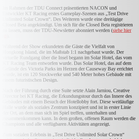
Im Rahmen der TDU Connect präsentierten NACON und
Entwickler KT Racing erstes Gameplay-Szenen aus „Test Drive
Unlimited Solar Crown“. Des Weiteren wurde eine dreitägige
Closed Beta angekündigt. Um sich für die Closed Beta registrieren
zu lassen, muss der TDU-Newsletter abonniert werden (
siehe hier
).
Während der Show erkundeten die Gäste die Vielfalt von
Hongkong Island, die im Maßstab 1:1 nachgebaut wurde. Der
virtuelle Rundgang über die Insel begann im Solar Hotel, das vom
KT Racing Team entworfen wurde. Das Solar Hotel, das auf dem
Gelände des Victoria Parks im Herzen der Causeway Bay errichtet
wurde, ist ein 120 Stockwerke und 540 Meter hohes Gebäude mit
einem futuristischen Design.
Nach der Führung durch eine Suite setzte Alain Jarniou, Creative
Director bei KT Racing, die Erkundungstour durch das Innere des
Gebäudes mit einem Besuch der Hotellobby fort. Diese weitläufige
Halle wurde als soziales Zentrum konzipiert und ist in erster Linie
der Ort, an dem man sich im Spiel treffen, unterhalten und
zusammenkommen kann. In dem großen, offenen Raum werden die
Champions und alle verfügbaren Aktivitäten angezeigt.
Zum sozialen Erlebnis in „Test Drive Unlimited Solar Crown“