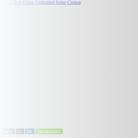
News
PC
PS5
Xbox Series X|S