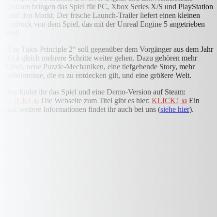
Croteam bringen das Spiel für PC, Xbox Series X/S und PlayStation
5 auf den Markt. Der frische Launch-Trailer liefert einen kleinen
Eindruck von dem Spiel, das mit der Unreal Engine 5 angetrieben
wird.
„The Talos Principle 2“ soll gegenüber dem Vorgänger aus dem Jahr
2014 gleich mehrere Schritte weiter gehen. Dazu gehören mehr
Rätsel, neue Puzzle-Mechaniken, eine tiefgehende Story, mehr
Geheimnisse, die es zu entdecken gilt, und eine größere Welt.
Hier findet ihr das Spiel und eine Demo-Version auf Steam:
KLICK!
Die Webseite zum Titel gibt es hier:
KLICK!
Ein
paar weitere Informationen findet ihr auch bei uns (
siehe hier
).