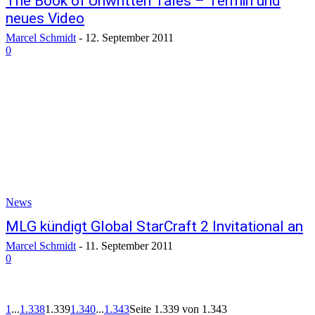
The Book of Unwritten Tales – Termin und
neues Video
Marcel Schmidt
-
12. September 2011
0
News
MLG kündigt Global StarCraft 2 Invitational an
Marcel Schmidt
-
11. September 2011
0
1
...
1.338
1.339
1.340
...
1.343
Seite 1.339 von 1.343