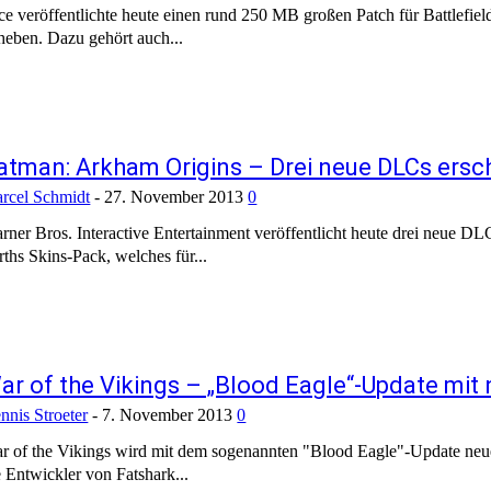
ce veröffentlichte heute einen rund 250 MB großen Patch für Battlefiel
heben. Dazu gehört auch...
atman: Arkham Origins – Drei neue DLCs ersc
rcel Schmidt
-
27. November 2013
0
rner Bros. Interactive Entertainment veröffentlicht heute drei neue DLC
rths Skins-Pack, welches für...
ar of the Vikings – „Blood Eagle“-Update mit
nnis Stroeter
-
7. November 2013
0
r of the Vikings wird mit dem sogenannten "Blood Eagle"-Update neue F
e Entwickler von Fatshark...