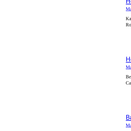
H
Ma
Ka
Ro
H
Ma
Be
Ca
B
Ma