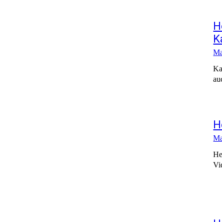
H
K
Ma
Ka
au
H
Ma
He
Vi