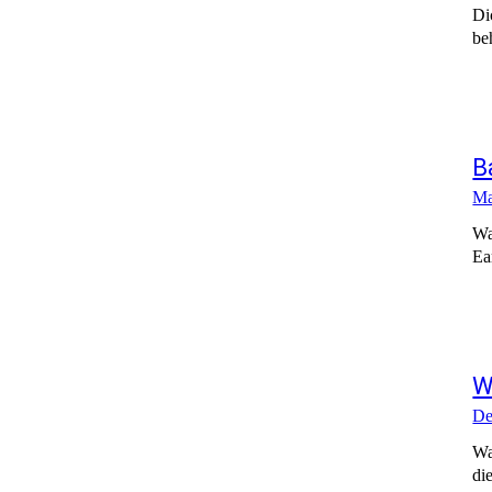
Di
be
B
Ma
Wa
Ea
W
De
Wa
di