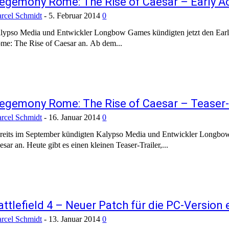
egemony Rome: The Rise of Caesar – Early A
rcel Schmidt
-
5. Februar 2014
0
lypso Media und Entwickler Longbow Games kündigten jetzt den Early
me: The Rise of Caesar an. Ab dem...
egemony Rome: The Rise of Caesar – Teaser-
rcel Schmidt
-
16. Januar 2014
0
reits im September kündigten Kalypso Media und Entwickler Longbow
esar an. Heute gibt es einen kleinen Teaser-Trailer,...
attlefield 4 – Neuer Patch für die PC-Version
rcel Schmidt
-
13. Januar 2014
0