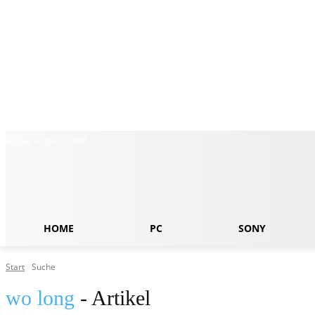
Freitag, August 7, 2026
HOME
PC
SONY
Start
Suche
wo long
- Artikel