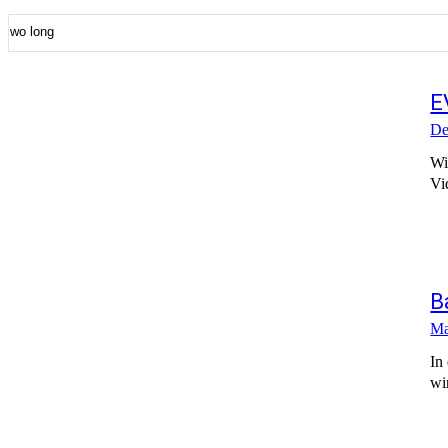
E
De
Wi
Vi
B
Ma
In
wi