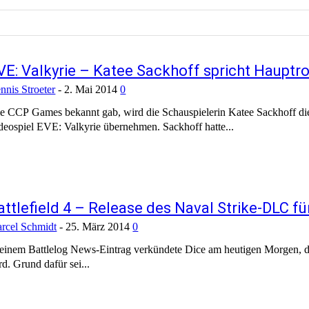
VE: Valkyrie – Katee Sackhoff spricht Hauptr
nnis Stroeter
-
2. Mai 2014
0
e CCP Games bekannt gab, wird die Schauspielerin Katee Sackhoff die
deospiel EVE: Valkyrie übernehmen. Sackhoff hatte...
attlefield 4 – Release des Naval Strike-DLC f
rcel Schmidt
-
25. März 2014
0
 einem Battlelog News-Eintrag verkündete Dice am heutigen Morgen, 
rd. Grund dafür sei...