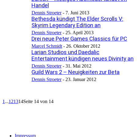
Handel
Dennis Stroeter
-
7. Juni 2013
Bethesda kündigt The Elder Scrolls V:
Skyrim Legendary Edition an
Dennis Stroeter
-
25. April 2013
Drei neue Peter Games Classics für PC
Marcel Schmidt
-
26. Oktober 2012
Larian Studios und Daedalic
Entertainment kündigen neues Divinity an
Dennis Stroeter
-
31. Mai 2012
Guild Wars 2 – Neuigkeiten zur Beta
Dennis Stroeter
-
23. Januar 2012
1
...
12
13
14
Seite 14 von 14
Impressum