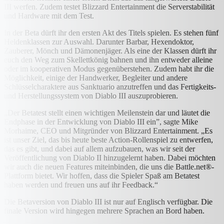
III werfen. Zudem testet Blizzard Entertainment die Serverstabilität
und Hardware mit dem Test.
In der Beta dürft ihr den ersten Akt des Titels spielen. Es stehen fünf
Heldenklassen zur Auswahl. Darunter Barbar, Hexendoktor,
Zauberer, Mönch und Dämonenjäger. Als eine der Klassen dürft ihr
euch den Weg zum Skellettkönig bahnen und ihn entweder alleine
oder im kooperativen Modus gegenüberstehen. Zudem habt ihr die
Möglichkeit, einige der Handwerker, Begleiter und andere
Schlüsselcharaktere aus Sanktuario anzutreffen und das Fertigkeits-
und Herstellungssystem von Diablo III auszuprobieren.
„Der Betatest stellt einen wichtigen Meilenstein dar und läutet die
Endphase in der Entwicklung von Diablo III ein”, sagte Mike
Morhaime, CEO und Mitgründer von Blizzard Entertainment. „Es
ist unser Ziel, das bis heute beste Action-Rollenspiel zu entwerfen,
das es gibt, und dabei auf allem aufzubauen, was wir seit der
Veröffentlichung von Diablo II hinzugelernt haben. Dabei möchten
wir auch die neuen Features miteinbinden, die uns die Battle.net®-
Plattform bietet. Wir hoffen, dass die Spieler Spaß am Betatest
haben werden und freuen uns auf ihr Feedback.“
Die Betaversion von Diablo III ist nur auf Englisch verfügbar. Die
finale Version wird hingegen mehrere Sprachen an Bord haben.