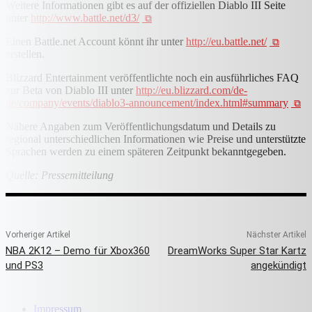
Weitere Informationen gibt es auf der offiziellen Diablo III Seite
unter
http://www.battle.net/d3/
Einen Battle.net Account könnt ihr unter
http://eu.battle.net/
erstellen.
Blizzard Entertainment veröffentlichte noch ein ausführliches FAQ
zur Beta von Diablo III unter
http://eu.blizzard.com/de-
de/company/events/diablo3-announcement/index.html#summary
Nähere Angaben zum Veröffentlichungsdatum und Details zu
regional unterschiedlichen Informationen wie Preise und unterstützte
Sprachen werden zu einem späteren Zeitpunkt bekanntgegeben.
Quelle: Pressemitteilung
Vorheriger Artikel
Nächster Artikel
NBA 2K12 – Demo für Xbox360
DreamWorks Super Star Kartz
und PS3
angekündigt
Impressum