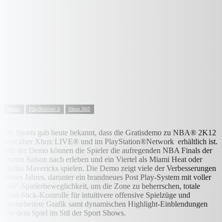
News
PlayStation 3
Xbox 360
2K Sports gab heute bekannt, dass die Gratisdemo zu NBA® 2K12
jetzt über Xbox LIVE® und im PlayStation®Network erhältlich ist.
Mit der Demo können die Spieler die aufregenden NBA Finals der
letzten Saison nach erleben und ein Viertel als Miami Heat oder
Dallas Mavericks spielen. Die Demo zeigt viele der Verbesserungen
dieses Jahres, darunter ein brandneues Post Play-System mit voller
360°-Spielerbeweglichkeit, um die Zone zu beherrschen, totale
Shot-Stick-Kontrolle für intuitivere offensive Spielzüge und
überarbeitete Grafik samt dynamischen Highlight-Einblendungen
vor dem Spiel im Stil der Sport Shows.