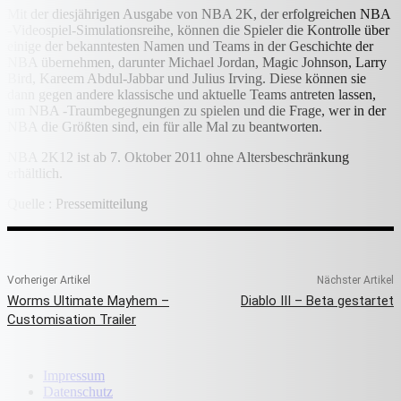
Mit der diesjährigen Ausgabe von NBA 2K, der erfolgreichen NBA
-Videospiel-Simulationsreihe, können die Spieler die Kontrolle über
einige der bekanntesten Namen und Teams in der Geschichte der
NBA übernehmen, darunter Michael Jordan, Magic Johnson, Larry
Bird, Kareem Abdul-Jabbar und Julius Irving. Diese können sie
dann gegen andere klassische und aktuelle Teams antreten lassen,
um NBA -Traumbegegnungen zu spielen und die Frage, wer in der
NBA die Größten sind, ein für alle Mal zu beantworten.
NBA 2K12 ist ab 7. Oktober 2011 ohne Altersbeschränkung
erhältlich.
Quelle : Pressemitteilung
Vorheriger Artikel
Nächster Artikel
Worms Ultimate Mayhem –
Diablo III – Beta gestartet
Customisation Trailer
Impressum
Datenschutz