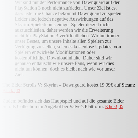
Wir sind mit der Performance von Dawnguard auf der
PlayStation 3 noch nicht zufrieden. Unser Ziel ist es,
dass jeder die Chance bekommt Dawnguard zu spielen.
Leider sind jedoch negative Auswirkungen auf das
Skyrim-Spielerlebnis einiger Spieler derzeit nicht
auszuschließen, daher werden wir die Erweiterung
nicht für PlayStation 3 veröffentlichen. Wir tun immer
unser Bestes, um unsere Inhalte allen Spielern zur
Verfügung zu stellen, seien es kostenlose Updates, von
Spielern entwickelte Modifikationen oder
kostenpflichtige Downloadinhalte. Daher sind wir
genauso enttäuscht wie unsere Fans, wenn wir dies
nicht tun können, doch es bleibt nach wie vor unser
Ziel.
The Elder Scrolls V: Skyrim – Dawnguard kostet 19,99€ auf Steam:
Klick!
Zudem befindet sich das Hauptspiel und auf die gesamte Elder
Scrolls Collection im Angebot bei Valve’s Plattform:
Klick!