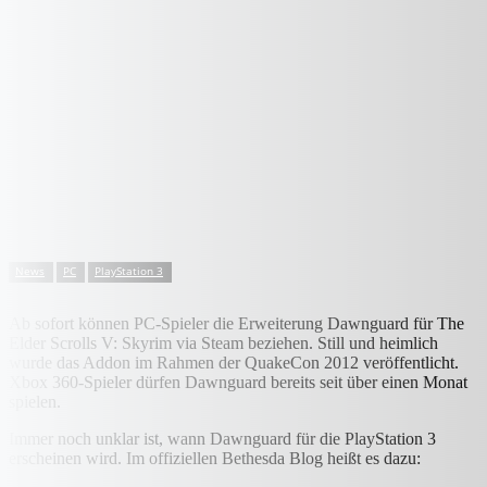
News
PC
PlayStation 3
Ab sofort können PC-Spieler die Erweiterung Dawnguard für The
Elder Scrolls V: Skyrim via Steam beziehen. Still und heimlich
wurde das Addon im Rahmen der QuakeCon 2012 veröffentlicht.
Xbox 360-Spieler dürfen Dawnguard bereits seit über einen Monat
spielen.
Immer noch unklar ist, wann Dawnguard für die PlayStation 3
erscheinen wird. Im offiziellen Bethesda Blog heißt es dazu: