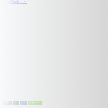
News
PC
PS4
Xbox One