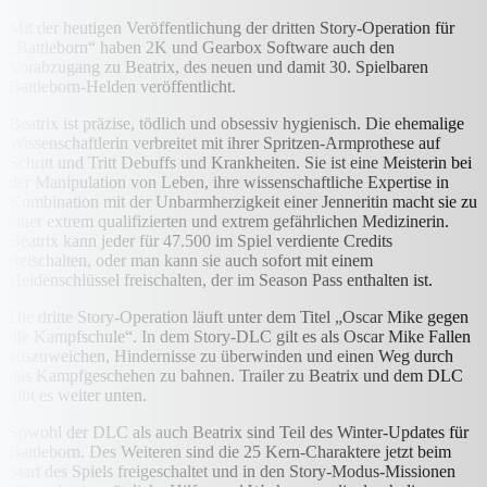
Mit der heutigen Veröffentlichung der dritten Story-Operation für
„Battleborn“ haben 2K und Gearbox Software auch den
Vorabzugang zu Beatrix, des neuen und damit 30. Spielbaren
Battleborn-Helden veröffentlicht.
Beatrix ist präzise, tödlich und obsessiv hygienisch. Die ehemalige
Wissenschaftlerin verbreitet mit ihrer Spritzen-Armprothese auf
Schritt und Tritt Debuffs und Krankheiten. Sie ist eine Meisterin bei
der Manipulation von Leben, ihre wissenschaftliche Expertise in
Kombination mit der Unbarmherzigkeit einer Jenneritin macht sie zu
einer extrem qualifizierten und extrem gefährlichen Medizinerin.
Beatrix kann jeder für 47.500 im Spiel verdiente Credits
freischalten, oder man kann sie auch sofort mit einem
Heldenschlüssel freischalten, der im Season Pass enthalten ist.
Die dritte Story-Operation läuft unter dem Titel „Oscar Mike gegen
die Kampfschule“. In dem Story-DLC gilt es als Oscar Mike Fallen
auszuweichen, Hindernisse zu überwinden und einen Weg durch
das Kampfgeschehen zu bahnen. Trailer zu Beatrix und dem DLC
gibt es weiter unten.
Sowohl der DLC als auch Beatrix sind Teil des Winter-Updates für
Battleborn. Des Weiteren sind die 25 Kern-Charaktere jetzt beim
Start des Spiels freigeschaltet und in den Story-Modus-Missionen