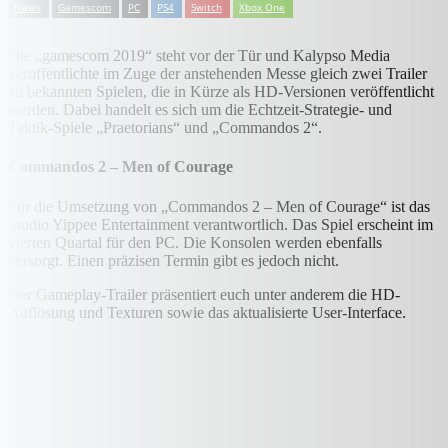
News
Gamescom
PC
PS4
Switch
Xbox One
Die „gamescom 2019“ steht vor der Tür und Kalypso Media
veröffentlichte im Zuge der anstehenden Messe gleich zwei Trailer
zu bekannten Spielen, die in Kürze als HD-Versionen veröffentlicht
werden. Dabei handelt es sich um die Echtzeit-Strategie- und
Taktik-Spiele „Praetorians“ und „Commandos 2“.
Commandos 2 – Men of Courage
Für die Umsetzung von „Commandos 2 – Men of Courage“ ist das
Studio Yippee Entertainment verantwortlich. Das Spiel erscheint im
vierten Quartal für den PC. Die Konsolen werden ebenfalls
versorgt. Einen präzisen Termin gibt es jedoch nicht.
Der Gameplay-Trailer präsentiert euch unter anderem die HD-
Auflösung und Texturen sowie das aktualisierte User-Interface.