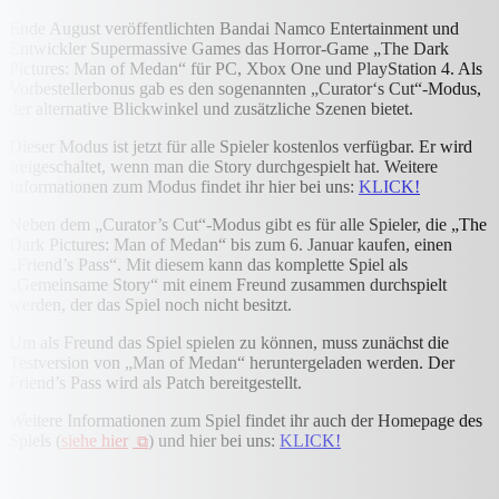
Ende August veröffentlichten Bandai Namco Entertainment und
Entwickler Supermassive Games das Horror-Game „The Dark
Pictures: Man of Medan“ für PC, Xbox One und PlayStation 4. Als
Vorbestellerbonus gab es den sogenannten „Curator‘s Cut“-Modus,
der alternative Blickwinkel und zusätzliche Szenen bietet.
Dieser Modus ist jetzt für alle Spieler kostenlos verfügbar. Er wird
freigeschaltet, wenn man die Story durchgespielt hat. Weitere
Informationen zum Modus findet ihr hier bei uns:
KLICK!
Neben dem „Curator’s Cut“-Modus gibt es für alle Spieler, die „The
Dark Pictures: Man of Medan“ bis zum 6. Januar kaufen, einen
„Friend’s Pass“. Mit diesem kann das komplette Spiel als
„Gemeinsame Story“ mit einem Freund zusammen durchspielt
werden, der das Spiel noch nicht besitzt.
Um als Freund das Spiel spielen zu können, muss zunächst die
Testversion von „Man of Medan“ heruntergeladen werden. Der
Friend’s Pass wird als Patch bereitgestellt.
Weitere Informationen zum Spiel findet ihr auch der Homepage des
Spiels (
siehe hier
) und hier bei uns:
KLICK!