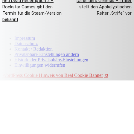
Red Dead Redemption 2 –
Darksiders Genesis – Trailer
Rockstar Games gibt den
stellt den Apokalyptischen
Termin für die Steam-Version
Reiter „Strife“ vor
bekannt
Impressum
Datenschutz
Kontakt / Redaktion
Privatsphäre-Einstellungen ändern
Historie der Privatsphäre-Einstellungen
Einwilligungen widerrufen
WordPress Cookie Hinweis von Real Cookie Banner