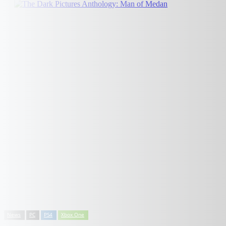
News
PC
PS4
Xbox One