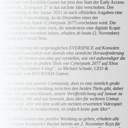
Das Team von Rockfish Games hat jetzt den Start der Early Access-
Phase von „Everspace 2“ in das nächste Jahr verschoben. Der
Verschiebung in den Januar 2021 ist nach offiziellen Angaben eine
strategische Entscheidung, da im Dezember eines der
meisterwarteten Spiele (Cyberpunk 2077) erscheinen wird. Die
Kickstarter-Backer unter euch, die mindestens eine digitale Kopie
via Kickstartet erworben haben, erhalten ab heute (2. November)
Zugang zur Closed Beta.
„Die Portierung des ursprünglichen EVERSPACE auf Konsolen
der letzten Generation war damals eine ziemliche Herausforderung
für uns. Wir können uns also gut vorstellen, wie viel aufwendiger die
Portierung eines so großen Titels wie Cyberpunk 2077 auf Xbox
One und PlayStation 4 birgt“, so Michael Schade, CEO &
Mitgründer von ROCKFISH Games.
„Wir wissen von unserer Community, dass es eine ziemlich große
Zielgruppenüberschneidung zwischen den beiden Titeln gibt, daher
haben wir uns entschlossen, unsere Veröffentlichung auf Januar zu
verschieben. Wir sind uns bewusst, dass dies für weiteren Unmut
sorgen wird, aber mit dem wohl am meisten erwarteten Videospiel
der Geschichte zu konkurrieren, ist einfach keine gute Idee“.
„Um dem Ganzen eine positive Wendung zu geben, erhalten alle
berechtigten Kickstarter-Backer bereits am 2. November Keys für