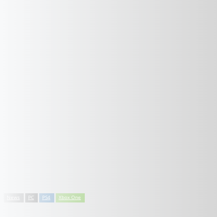
News
PC
PS4
Xbox One