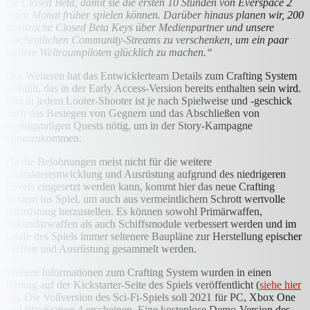
die Closed Beta, damit sie die ersten 10 Stunden von Everspace 2
einen Monat früher spielen können. Darüber hinaus planen wir, 200
zusätzliche Closed Beta Keys über Medienpartner und unsere
wöchentlichen Community-Streams zu verschenken, um ein paar
weitere Weltraumpiloten glücklich zu machen.“
Des Weiteren hat das Entwicklerteam Details zum Crafting System
enthüllt, das in der Early Access-Version bereits enthalten sein wird.
Wie in jedem Looter-Shooter ist je nach Spielweise und -geschick
auch das Besiegen von Gegnern und das Abschließen von
niedrigstufigen Quests nötig, um in der Story-Kampagne
voranzukommen.
Da die Belohnungen meist nicht für die weitere
Charakterentwicklung und Ausrüstung aufgrund des niedrigeren
Levels eingesetzt werden kann, kommt hier das neue Crafting
System ins Spiel, um auch aus vermeintlichem Schrott wertvolle
Ausrüstung herzustellen. Es können sowohl Primärwaffen,
Sekundärwaffen als auch Schiffsmodule verbessert werden und im
Laufe des Spiels immer seltenere Baupläne zur Herstellung epischer
Waffen und Ausrüstung gesammelt werden.
Weitere Informationen zum Crafting System wurden in einen
Beitrag auf der Kickstarter-Seite des Spiels veröffentlicht (
siehe hier
). Die Vollversion des Sci-Fi-Spiels soll 2021 für PC, Xbox One
und PlayStation 4 erscheinen. Eine kostenlose Demo-Version des