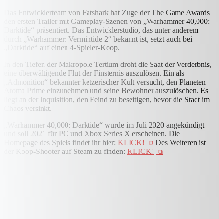
Das Entwicklerteam von Fatshark hat Zuge der The Game Awards
den ersten Trailer mit Gameplay-Szenen von „Warhammer 40,000:
Darktide“ präsentiert. Das Entwicklerstudio, das unter anderem
durch „Warhammer: Vermintide 2“ bekannt ist, setzt auch bei
„Darktide“ auf einen 4-Spieler-Koop.
In den Tiefen der Makropole Tertium droht die Saat der Verderbnis,
eine überwältigende Flut der Finsternis auszulösen. Ein als
„Admonition“ bekannter ketzerischer Kult versucht, den Planeten
Atoma Prime einzunehmen und seine Bewohner auszulöschen. Es
liegt an der Inquisition, den Feind zu beseitigen, bevor die Stadt im
Chaos versinkt.
„Warhammer 40,000: Darktide“ wurde im Juli 2020 angekündigt
und soll 2021 für PC und Xbox Series X erscheinen. Die
Homepage des Spiels findet ihr hier:
KLICK!
Des Weiteren ist
der Koop-Shooter auf Steam zu finden:
KLICK!