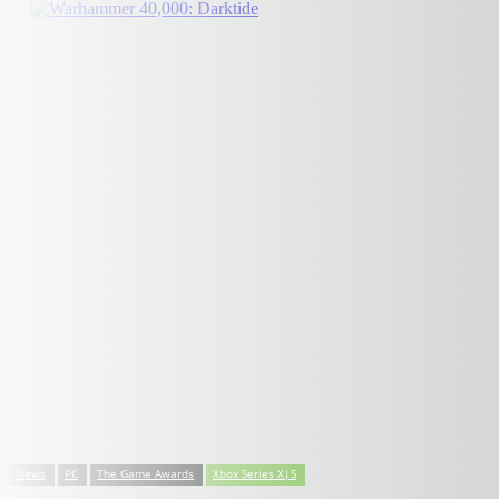
News
PC
The Game Awards
Xbox Series X|S