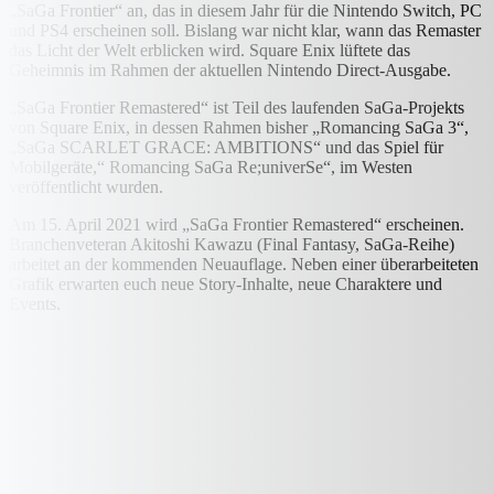
„SaGa Frontier“ an, das in diesem Jahr für die Nintendo Switch, PC
und PS4 erscheinen soll. Bislang war nicht klar, wann das Remaster
das Licht der Welt erblicken wird. Square Enix lüftete das
Geheimnis im Rahmen der aktuellen Nintendo Direct-Ausgabe.
„SaGa Frontier Remastered“ ist Teil des laufenden SaGa-Projekts
von Square Enix, in dessen Rahmen bisher „Romancing SaGa 3“,
„SaGa SCARLET GRACE: AMBITIONS“ und das Spiel für
Mobilgeräte,“ Romancing SaGa Re;univerSe“, im Westen
veröffentlicht wurden.
Am 15. April 2021 wird „SaGa Frontier Remastered“ erscheinen.
Branchenveteran Akitoshi Kawazu (Final Fantasy, SaGa-Reihe)
arbeitet an der kommenden Neuauflage. Neben einer überarbeiteten
Grafik erwarten euch neue Story-Inhalte, neue Charaktere und
Events.