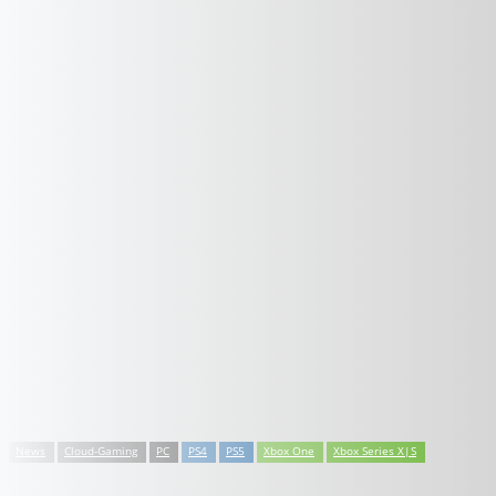
News
Cloud-Gaming
PC
PS4
PS5
Xbox One
Xbox Series X|S