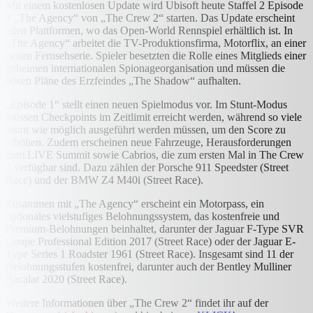
Mit einem kostenlosen Update wird Ubisoft heute Staffel 2 Episode
1 „The Agency“ von „The Crew 2“ starten. Das Update erscheint
allen Plattformen, wo das Open-World Rennspiel erhältlich ist. In
„The Agency“ arbeitet die TV-Produktionsfirma, Motorflix, an einer
neuen Fernsehserie. Spieler besetzten die Rolle eines Mitglieds einer
geheimen internationalen Spionageorganisation und müssen die
bösen Pläne des Erzfeindes „The Shadow“ aufhalten.
„Episode 1“ stellt einen neuen Spielmodus vor. Im Stunt-Modus
müssen Checkpoints im Zeitlimit erreicht werden, während so viele
Stunt wie möglich ausgeführt werden müssen, um den Score zu
erhöhen. Zudem erscheinen neue Fahrzeuge, Herausforderungen
zum LIVE Summit sowie Cabrios, die zum ersten Mal in The Crew
2 verfügbar sind. Dazu zählen der Porsche 911 Speedster (Street
Race) und der BMW Z4 M40i (Street Race).
Zusammen mit „The Agency“ erscheint ein Motorpass, ein
optionales vielstufiges Belohnungssystem, das kostenfreie und
Premium-Belohnungen beinhaltet, darunter der Jaguar F-Type SVR
Coupe Professional Edition 2017 (Street Race) oder der Jaguar E-
Type Series 1 Roadster 1961 (Street Race). Insgesamt sind 11 der
Belohnungsstufen kostenfrei, darunter auch der Bentley Mulliner
Bacalar 2020 (Street Race).
Weitere Informationen über „The Crew 2“ findet ihr auf der