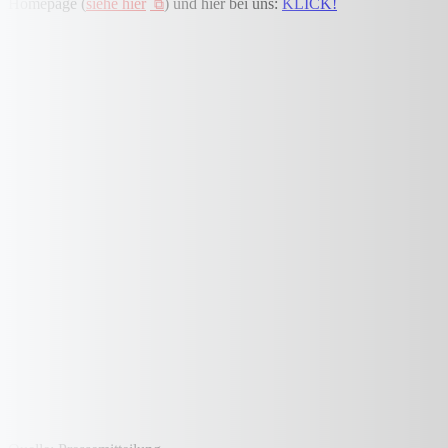
Homepage (
siehe hier
) und hier bei uns:
KLICK!