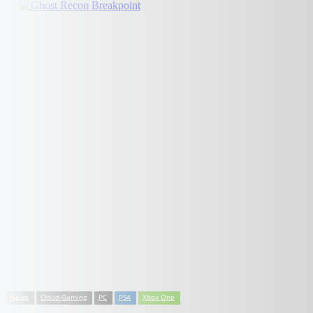
News
Cloud-Gaming
PC
PS4
Xbox One