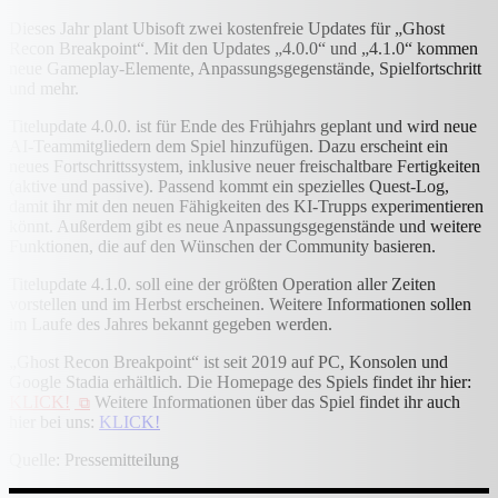
Dieses Jahr plant Ubisoft zwei kostenfreie Updates für „Ghost
Recon Breakpoint“. Mit den Updates „4.0.0“ und „4.1.0“ kommen
neue Gameplay-Elemente, Anpassungsgegenstände, Spielfortschritt
und mehr.
Titelupdate 4.0.0. ist für Ende des Frühjahrs geplant und wird neue
AI-Teammitgliedern dem Spiel hinzufügen. Dazu erscheint ein
neues Fortschrittssystem, inklusive neuer freischaltbare Fertigkeiten
(aktive und passive). Passend kommt ein spezielles Quest-Log,
damit ihr mit den neuen Fähigkeiten des KI-Trupps experimentieren
könnt. Außerdem gibt es neue Anpassungsgegenstände und weitere
Funktionen, die auf den Wünschen der Community basieren.
Titelupdate 4.1.0. soll eine der größten Operation aller Zeiten
vorstellen und im Herbst erscheinen. Weitere Informationen sollen
im Laufe des Jahres bekannt gegeben werden.
„Ghost Recon Breakpoint“ ist seit 2019 auf PC, Konsolen und
Google Stadia erhältlich. Die Homepage des Spiels findet ihr hier:
KLICK!
Weitere Informationen über das Spiel findet ihr auch
hier bei uns:
KLICK!
Quelle: Pressemitteilung