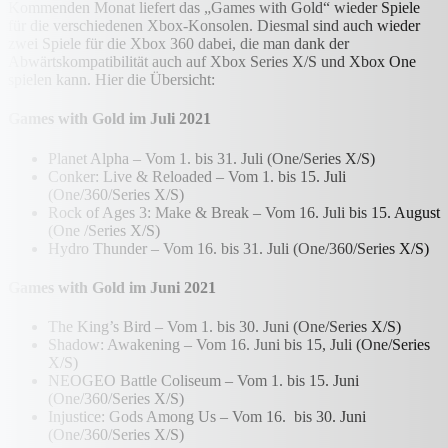
Kommenden Monat liefert das „Games with Gold“ wieder Spiele
für die verschiedenen Xbox-Konsolen. Diesmal sind auch wieder
zwei Spiele für die Xbox 360 dabei, die man dank der
Abwärtskompatibilität auch auf Xbox Series X/S und Xbox One
spielen kann. Hier die Übersicht:
Games with Gold im Juli 2021
Planet Alpha – Vom 1. bis 31. Juli (One/Series X/S)
Conker: Live & Reloaded – Vom 1. bis 15. Juli
(One/360/Series X/S)
Rock of Ages 3: Make & Break – Vom 16. Juli bis 15. August
(One /Series X/S)
Hydro Thunder – Vom 16. bis 31. Juli (One/360/Series X/S)
Games with Gold im Juni 2021
The King’s Bird – Vom 1. bis 30. Juni (One/Series X/S)
Shadow: Awakening – Vom 16. Juni bis 15, Juli (One/Series
X/S)
NEOGEO Battle Coliseum – Vom 1. bis 15. Juni
(One/360/Series X/S)
Injustice: Gods Among Us – Vom 16. bis 30. Juni
(One/360/Series X/S)