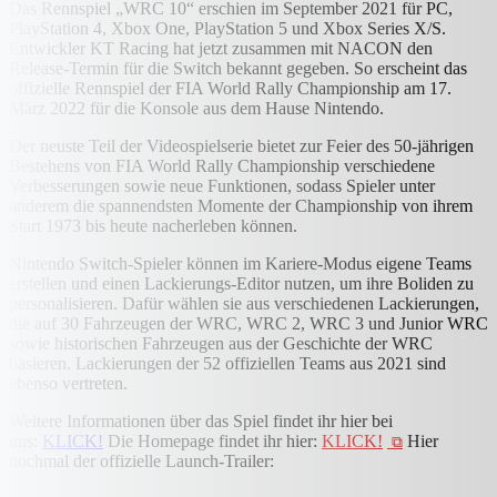
Das Rennspiel „WRC 10“ erschien im September 2021 für PC,
PlayStation 4, Xbox One, PlayStation 5 und Xbox Series X/S.
Entwickler KT Racing hat jetzt zusammen mit NACON den
Release-Termin für die Switch bekannt gegeben. So erscheint das
offizielle Rennspiel der FIA World Rally Championship am 17.
März 2022 für die Konsole aus dem Hause Nintendo.
Der neuste Teil der Videospielserie bietet zur Feier des 50-jährigen
Bestehens von FIA World Rally Championship verschiedene
Verbesserungen sowie neue Funktionen, sodass Spieler unter
anderem die spannendsten Momente der Championship von ihrem
Start 1973 bis heute nacherleben können.
Nintendo Switch-Spieler können im Kariere-Modus eigene Teams
erstellen und einen Lackierungs-Editor nutzen, um ihre Boliden zu
personalisieren. Dafür wählen sie aus verschiedenen Lackierungen,
die auf 30 Fahrzeugen der WRC, WRC 2, WRC 3 und Junior WRC
sowie historischen Fahrzeugen aus der Geschichte der WRC
basieren. Lackierungen der 52 offiziellen Teams aus 2021 sind
ebenso vertreten.
Weitere Informationen über das Spiel findet ihr hier bei
uns:
KLICK!
Die Homepage findet ihr hier:
KLICK!
Hier
nochmal der offizielle Launch-Trailer: